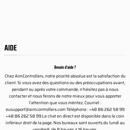
de
109.00€
109.00€
 :
prix :
à
à
9.00€
109.00€
234.00€
234.00€
à
4.00€
234.00€
AIDE
Besoin d'aide ?
Chez AimControllers, notre priorité absolue est la satisfaction du
client. Si vous avez des questions ou des préoccupations avant,
pendant ou après votre commande, n'hésitez pas à nous
contacter et nous ferons de notre mieux pour vous apporter
l'attention que vous méritez. Courriel :
eusupport@aimcontrollers.com
Téléphone : +48 86 262 58 99
+48 86 262 58 99 Le chat en direct est disponible dans le coin
inférieur droit de la page. Nos bureaux sont ouverts du lundi au
vendredi, de 8 heures à 16 heures.