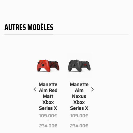
AUTRES MODÈLES
Manette
Manette
Manette
Aim
Aim Red
Aim
Joker
Matt
Nexus
Blue
Xbox
Xbox
Xbox
Series X
Series X
Series X
109.00
€
109.00
€
–
–
109.00
€
Plage
Plage
234.00
€
234.00
€
–
de
de
age
Plage
234.00
€
prix :
prix :