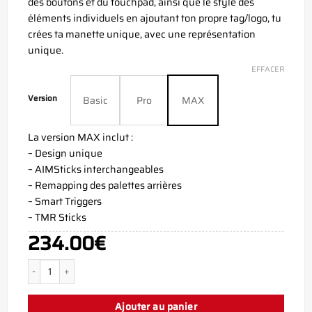
des boutons et du touchpad, ainsi que le style des
éléments individuels en ajoutant ton propre tag/logo, tu
crées ta manette unique, avec une représentation
unique.
EFFACER
Version
Basic
Pro
MAX
La version MAX inclut :
– Design unique
– AIMSticks interchangeables
– Remapping des palettes arrières
– Smart Triggers
– TMR Sticks
234.00
€
quantité de Manette Aim Anonymous Xbox Series X
Ajouter au panier