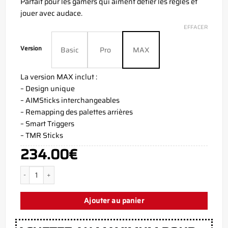
Parfait pour les gamers qui aiment défier les règles et
jouer avec audace.
EFFACER
Version
Basic
Pro
MAX
La version MAX inclut :
– Design unique
– AIMSticks interchangeables
– Remapping des palettes arrières
– Smart Triggers
– TMR Sticks
234.00
€
quantité de Manette Aim Joker Violet Xbox Series X
Ajouter au panier