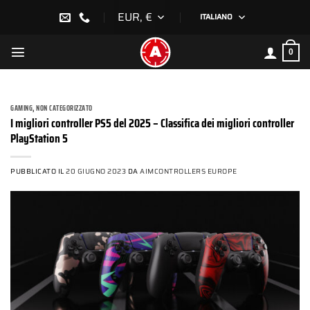
Salta
EUR, €
ITALIANO
ai
contenuti
0
GAMING
,
NON CATEGORIZZATO
I migliori controller PS5 del 2025 – Classifica dei migliori controller
PlayStation 5
PUBBLICATO IL
20 GIUGNO 2023
DA
AIMCONTROLLERS EUROPE