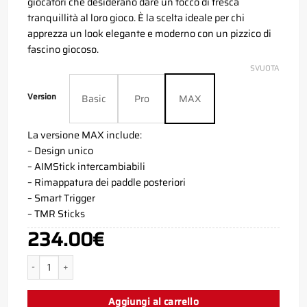
giocatori che desiderano dare un tocco di fresca
tranquillità al loro gioco. È la scelta ideale per chi
apprezza un look elegante e moderno con un pizzico di
fascino giocoso.
SVUOTA
Version
Basic
Pro
MAX
La versione MAX include:
– Design unico
– AIMStick intercambiabili
– Rimappatura dei paddle posteriori
– Smart Trigger
– TMR Sticks
234.00
€
Aim Phthalo Xbox Series X Controller quantità
Aggiungi al carrello