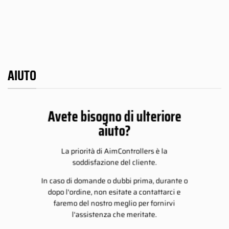
109.00€
109.00€
109.00€
4.00€
a
a
a
234.00€
234.00€
234.00€
AIUTO
Avete bisogno di ulteriore
aiuto?
La priorità di AimControllers è la
soddisfazione del cliente.
In caso di domande o dubbi prima, durante o
dopo l'ordine, non esitate a contattarci e
faremo del nostro meglio per fornirvi
l'assistenza che meritate.