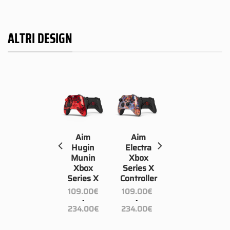
ALTRI DESIGN
Aim
Aim
Aim
Dragon
Hugin
Electra
Xbox
Munin
Xbox
Series X
Xbox
Series X
Controller
Series X
Controller
109.00
€
109.00
€
109.00
€
cia
-
-
-
Fascia
Fascia
Fascia
zzo:
234.00
€
234.00
€
234.00
€
di
di
di
prezzo:
prezzo:
prezzo:
9.00€
da
da
da