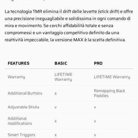
La tecnologia TMR elimina il drift delle levette (stick drift) e offre
una precisione ineguagliabile e solidissima in ogni comando di
mira e movimento. Se cerchi affidabilità totale e senza
compromessi e un vantaggio competitivo definito da una
reattività impeccabile, la versione MAX è la scelta definitiva.
FEATURES
BASIC
PRO
LIFETIME
Warranty
LIFETIME Warranty
Warranty
Remapping Back
Additional Buttons
x
Paddles
Adjustable Sticks
v
v
Additional
x
v
modifications
Smart Triggers
x
v