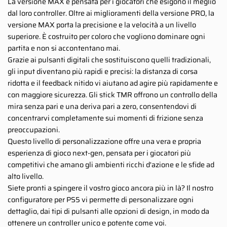
La versione MAX è pensata per i giocatori che esigono il meglio
dal loro controller. Oltre ai miglioramenti della versione PRO, la
versione MAX porta la precisione e la velocità a un livello
superiore. È costruito per coloro che vogliono dominare ogni
partita e non si accontentano mai.
Grazie ai pulsanti digitali che sostituiscono quelli tradizionali,
gli input diventano più rapidi e precisi: la distanza di corsa
ridotta e il feedback nitido vi aiutano ad agire più rapidamente e
con maggiore sicurezza. Gli stick TMR offrono un controllo della
mira senza pari e una deriva pari a zero, consentendovi di
concentrarvi completamente sui momenti di frizione senza
preoccupazioni.
Questo livello di personalizzazione offre una vera e propria
esperienza di gioco next-gen, pensata per i giocatori più
competitivi che amano gli ambienti ricchi d'azione e le sfide ad
alto livello.
Siete pronti a spingere il vostro gioco ancora più in là? Il nostro
configuratore per PS5 vi permette di personalizzare ogni
dettaglio, dai tipi di pulsanti alle opzioni di design, in modo da
ottenere un controller unico e potente come voi.