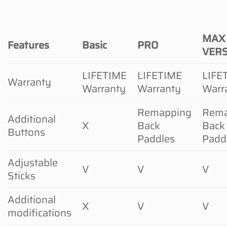
MAX
Features
Basic
PRO
VER
LIFETIME
LIFETIME
LIFE
Warranty
Warranty
Warranty
Warr
Remapping
Rema
Additional
X
Back
Back
Buttons
Paddles
Padd
Adjustable
V
V
V
Sticks
Additional
X
V
V
modifications