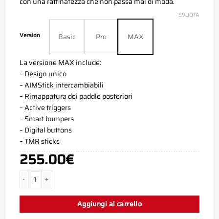
con una raffinatezza che non passa mai di moda.
SVUOTA
Version
Basic
Pro
MAX
La versione MAX include:
– Design unico
– AIMStick intercambiabili
– Rimappatura dei paddle posteriori
– Active triggers
– Smart bumpers
– Digital buttons
– TMR sticks
255.00
€
Shadow Grey PS5 Aim Controller quantità
Aggiungi al carrello