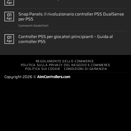
Ago
Snap Panels: il rivoluzionario controller PS5 DualSense
01
per PS5
Ago
su
Commenti disabilitati
Snap
Panels:
Controller PS5 per giocatori principianti – Guida al
01
il
controller PS5
Ago
rivoluzionario
controller
PS5
DualSense
REGOLAMENTO DELL’E-COMMERCE
per
POLITICA SULLA PRIVACY DEL NEGOZIO E-COMMERCE
PS5
POLITICA SUI COOKIE
CONDIZIONI DI GARANZIA
Copyright 2026 ©
AimControllers.com