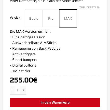
einer Raffinesse, die nie aus der Mode kommt.
ZURÜCKSETZEN
Version
Basic
Pro
MAX
Die MAX Version enthält:
– Einzigartiges Design
– Auswechselbare AIMSticks
– Remapping von Back Paddles
– Active triggers
– Smart bumpers
– Digital buttons
– TMR sticks
255.00
€
Shadow Grey PS5 Aim Controller Menge
In den Warenkorb