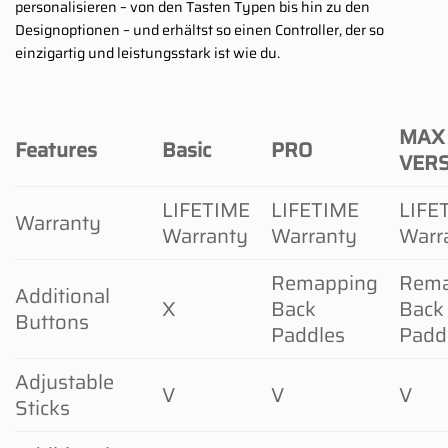
personalisieren – von den Tasten Typen bis hin zu den
Designoptionen – und erhältst so einen Controller, der so
einzigartig und leistungsstark ist wie du.
MAX
Features
Basic
PRO
VER
LIFETIME
LIFETIME
LIFE
Warranty
Warranty
Warranty
Warr
Remapping
Rema
Additional
X
Back
Back
Buttons
Paddles
Padd
Adjustable
V
V
V
Sticks