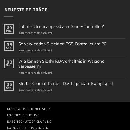
NEUESTE BEITRÄGE
Lohnt sich ein anpassbarer Game-Controller?
04
Nov.
für
Kommentare deaktiviert
Lohnt
sich
So verwenden Sie einen PS5-Controller am PC
08
ein
Sep.
für
Kommentare deaktiviert
anpassbarer
So
Game-
verwenden
Wie können Sie Ihr KD-Verhältnis in Warzone
Controller?
08
Sie
verbessern?
Sep.
einen
für
Kommentare deaktiviert
PS5-
Wie
Controller
können
Mortal Kombat-Reihe – Das legendäre Kampfspiel
am
05
Sie
PC
Sep.
für
Kommentare deaktiviert
Ihr
Mortal
KD-
Kombat-
Verhältnis
Reihe
in
–
GESCHÄFTSBEDINGUNGEN
Warzone
Das
verbessern?
COOKIES RICHTLINE
legendäre
DATENSCHUTZERKLÄRUNG
Kampfspiel
GARANTIEBEDINGUNGEN