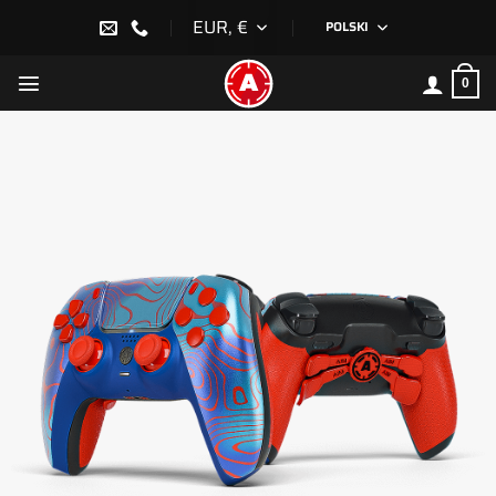
Przewiń
EUR, €
POLSKI
do
zawartości
0