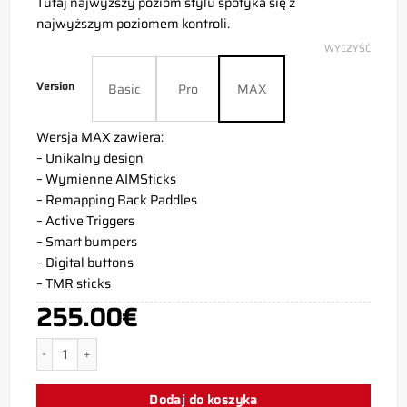
Tutaj najwyższy poziom stylu spotyka się z
najwyższym poziomem kontroli.
WYCZYŚĆ
Version
Basic
Pro
MAX
Wersja MAX zawiera:
– Unikalny design
– Wymienne AIMSticks
– Remapping Back Paddles
– Active Triggers
– Smart bumpers
– Digital buttons
– TMR sticks
255.00
€
ilość Kontroler PS5 Damascus
Dodaj do koszyka