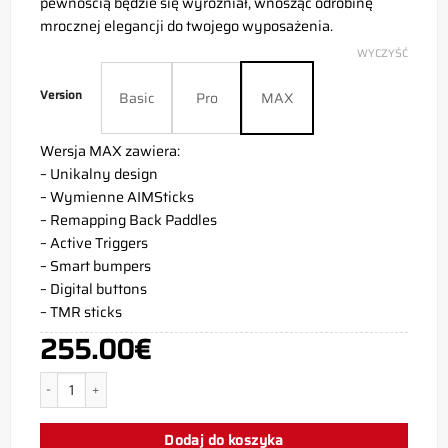
pewnością będzie się wyróżniał, wnosząc odrobinę
mrocznej elegancji do twojego wyposażenia.
WYCZYŚĆ
Version
Basic
Pro
MAX
Wersja MAX zawiera:
– Unikalny design
– Wymienne AIMSticks
– Remapping Back Paddles
– Active Triggers
– Smart bumpers
– Digital buttons
– TMR sticks
255.00
€
ilość Kontroler PS5 Haunter
Dodaj do koszyka