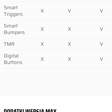
Smart
X
V
V
Triggers
Smart
X
X
V
Bumpers
TMR
X
X
V
Digital
X
X
V
Buttons
DODATKI WERSJA MAX