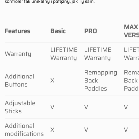
kontroler tak unikalny i potężny, jak Ty sam.
MAX
Features
Basic
PRO
VER
LIFETIME
LIFETIME
LIFE
Warranty
Warranty
Warranty
Warr
Remapping
Rema
Additional
X
Back
Back
Buttons
Paddles
Padd
Adjustable
V
V
V
Sticks
Additional
X
V
V
modifications