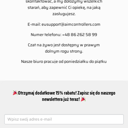
skontaktować, a my dołożymy wszelkich
starań, aby zapewnić Ci opiekę, na jaką
zasługujesz.
E-mail:
eusupport@aimcontrollers.com
Numer telefonu: +48 86 262 58 99
Czat na żywo jest dostępny w prawym
dolnym rogu strony.
Nasze biuro pracuje od poniedziałku do piątku
w godzinach 8-16.
Otrzymaj dodatkowe 15% rabatu! Zapisz się do naszego
newslettera już teraz!
NEWSLETTER
SIGNUP