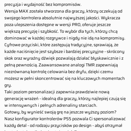
precyzja i wydajność bez kompromisów.
Wersja MAX została stworzona dla graczy, którzy oczekują od
swojego kontrolera absolutnie najwyższej jakości. Wykracza
poza ulepszenia dostępne w wersji PRO, oferuje jeszcze
większą precyzję i szybkość. To wybór dla tych, którzy chcą
dominować w każdej rozgrywce i nigdy nie idą na kompromisy.
Cyfrowe przyciski, które zastępują tradycyjne, sprawiają, że
każde naciśnięcie jest szybsze i bardziej precyzyjne - skrócony
skok oraz wyraźny dźwięk pozwalają działać błyskawicznie i z
pełną pewnością. Zaawansowane analogi TMR zapewniają
niezrównaną kontrolę celowania bez dryfu, dzięki czemu
możesz w pełni skoncentrować się na kluczowych momentach
gry.
Taki poziom personalizacji zapewnia prawdziwie nową
generację wrażeń - idealną dla graczy, którzy najlepiej czują się
w intensywnych i pełnych adrenaliny starciach.
Gotowy, by wynieść swoją grę na jeszcze wyższy poziom?
Nasz konfigurator kontrolerów PS5 pozwala Ci spersonalizować
każdy detal - od rodzaju przycisków po design - abyś otrzymał