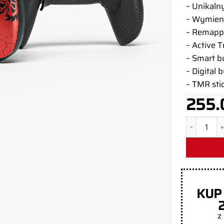
– Unikaln
– Wymien
– Remapp
– Active T
– Smart 
– Digital 
– TMR sti
255.
ilość Kont
KUP
z