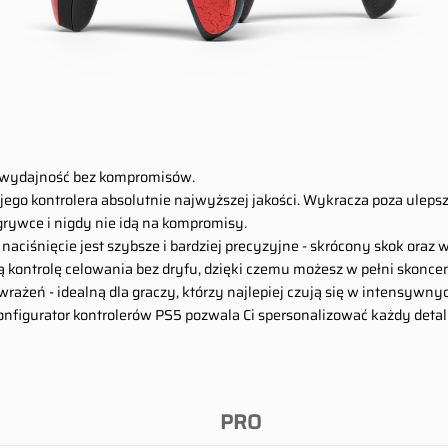
i wydajność bez kompromisów.
ego kontrolera absolutnie najwyższej jakości. Wykracza poza ulepsz
grywce i nigdy nie idą na kompromisy.
e naciśnięcie jest szybsze i bardziej precyzyjne - skrócony skok oraz
ontrolę celowania bez dryfu, dzięki czemu możesz w pełni skonce
ażeń - idealną dla graczy, którzy najlepiej czują się w intensywnyc
figurator kontrolerów PS5 pozwala Ci spersonalizować każdy detal - 
PRO