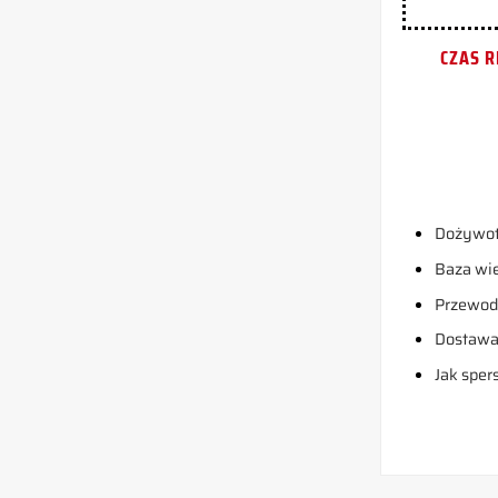
CZAS R
Dożywot
Baza wi
Przewodn
Dostaw
Jak sper