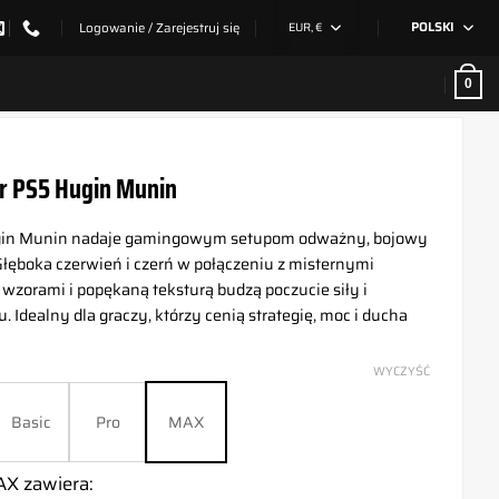
Logowanie / Zarejestruj się
EUR, €
POLSKI
0
r PS5 Hugin Munin
gin Munin nadaje gamingowym setupom odważny, bojowy
Głęboka czerwień i czerń w połączeniu z misternymi
wzorami i popękaną teksturą budzą poczucie siły i
 Idealny dla graczy, którzy cenią strategię, moc i ducha
WYCZYŚĆ
Basic
Pro
MAX
X zawiera: