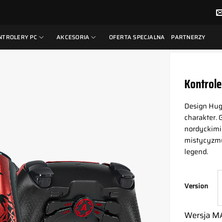
NTROLERY PC
AKCESORIA
OFERTA SPECJALNA
PARTNERZY
Kontrole
Design Hu
charakter. 
nordyckimi 
mistycyzmu.
legend.
Version
Wersja MA