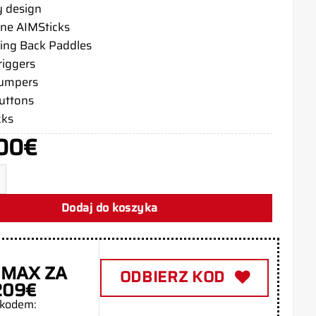
y design
ne AIMSticks
ing Back Paddles
riggers
bumpers
buttons
cks
00
€
roler PS5 Hugin Munin
Dodaj do koszyka
 MAX ZA
ODBIERZ KOD
209€
 kodem: