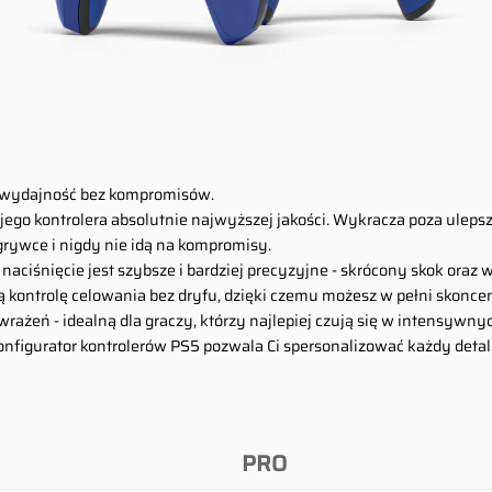
i wydajność bez kompromisów.
ego kontrolera absolutnie najwyższej jakości. Wykracza poza ulepsz
grywce i nigdy nie idą na kompromisy.
e naciśnięcie jest szybsze i bardziej precyzyjne - skrócony skok oraz
ontrolę celowania bez dryfu, dzięki czemu możesz w pełni skonce
ażeń - idealną dla graczy, którzy najlepiej czują się w intensywnyc
figurator kontrolerów PS5 pozwala Ci spersonalizować każdy detal - 
PRO