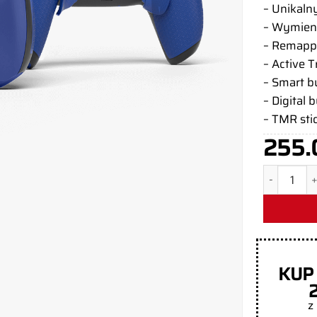
– Unikaln
– Wymien
– Remapp
– Active T
– Smart 
– Digital 
– TMR sti
255.
ilość Kont
KUP
z