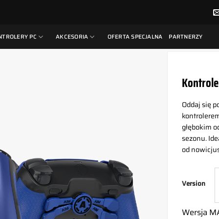
NTROLERY PC
AKCESORIA
OFERTA SPECJALNA
PARTNERZY
Kontrole
Oddaj się 
kontrolere
głębokim od
sezonu. Ide
od nowicju
Version
Wersja MA