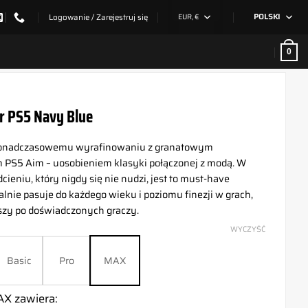
Logowanie / Zarejestruj się
EUR, €
POLSKI
0
r PS5 Navy Blue
ponadczasowemu wyrafinowaniu z granatowym
m PS5 Aim – uosobieniem klasyki połączonej z modą. W
cieniu, który nigdy się nie nudzi, jest to must-have
alnie pasuje do każdego wieku i poziomu finezji w grach,
szy po doświadczonych graczy.
WYCZYŚĆ
Basic
Pro
MAX
X zawiera: