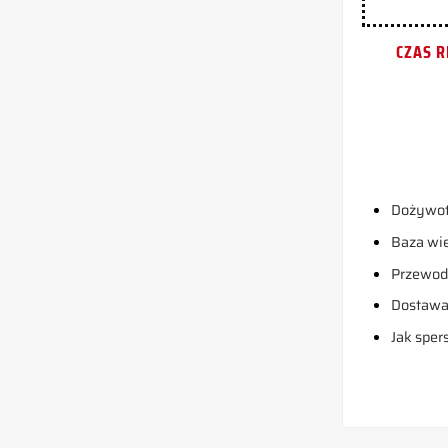
CZAS R
Dożywot
Baza wi
Przewodn
Dostaw
Jak sper