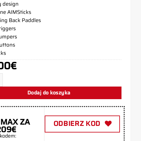
y design
ne AIMSticks
ing Back Paddles
riggers
bumpers
buttons
cks
00
€
roler PS5 Navy Blue
Dodaj do koszyka
 MAX ZA
ODBIERZ KOD
209€
 kodem: