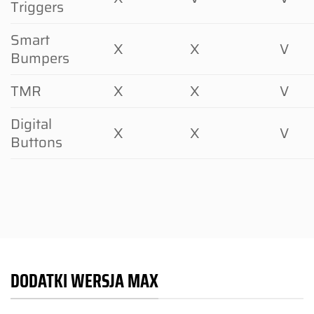
Triggers
Smart
X
X
V
Bumpers
TMR
X
X
V
Digital
X
X
V
Buttons
DODATKI WERSJA MAX