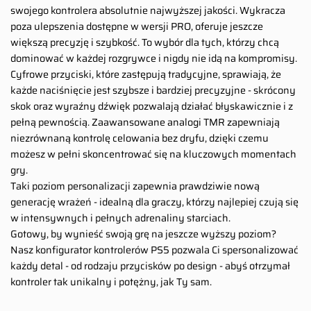
swojego kontrolera absolutnie najwyższej jakości. Wykracza
poza ulepszenia dostępne w wersji PRO, oferuje jeszcze
większą precyzję i szybkość. To wybór dla tych, którzy chcą
dominować w każdej rozgrywce i nigdy nie idą na kompromisy.
Cyfrowe przyciski, które zastępują tradycyjne, sprawiają, że
każde naciśnięcie jest szybsze i bardziej precyzyjne - skrócony
skok oraz wyraźny dźwięk pozwalają działać błyskawicznie i z
pełną pewnością. Zaawansowane analogi TMR zapewniają
niezrównaną kontrolę celowania bez dryfu, dzięki czemu
możesz w pełni skoncentrować się na kluczowych momentach
gry.
Taki poziom personalizacji zapewnia prawdziwie nową
generację wrażeń - idealną dla graczy, którzy najlepiej czują się
w intensywnych i pełnych adrenaliny starciach.
Gotowy, by wynieść swoją grę na jeszcze wyższy poziom?
Nasz konfigurator kontrolerów PS5 pozwala Ci spersonalizować
każdy detal - od rodzaju przycisków po design - abyś otrzymał
kontroler tak unikalny i potężny, jak Ty sam.