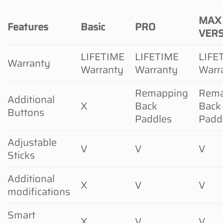
MAX
Features
Basic
PRO
VER
LIFETIME
LIFETIME
LIFE
Warranty
Warranty
Warranty
Warr
Remapping
Rema
Additional
X
Back
Back
Buttons
Paddles
Padd
Adjustable
V
V
V
Sticks
Additional
X
V
V
modifications
Smart
X
V
V