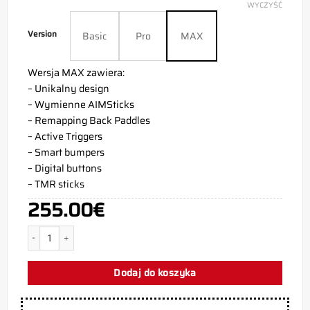
WYCZYŚĆ
Version
Basic
Pro
MAX
Wersja MAX zawiera:
– Unikalny design
– Wymienne AIMSticks
– Remapping Back Paddles
– Active Triggers
– Smart bumpers
– Digital buttons
– TMR sticks
255.00
€
ilość Kontroler PS5 Scorpion
Dodaj do koszyka