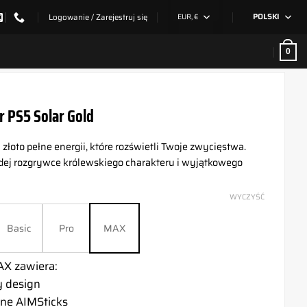
Logowanie / Zarejestruj się
EUR, €
POLSKI
0
r PS5 Solar Gold
– złoto pełne energii, które rozświetli Twoje zwycięstwa.
dej rozgrywce królewskiego charakteru i wyjątkowego
WYCZYŚĆ
Basic
Pro
MAX
X zawiera:
y design
ne AIMSticks