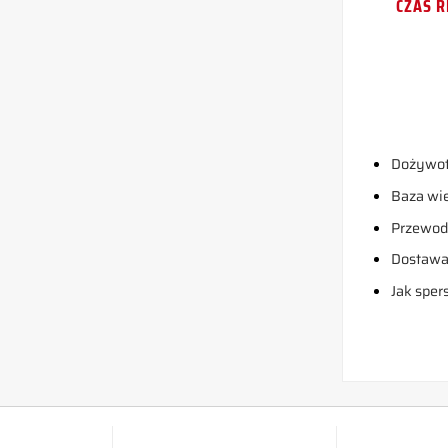
CZAS R
Dożywot
Baza wi
Przewodn
Dostaw
Jak sper