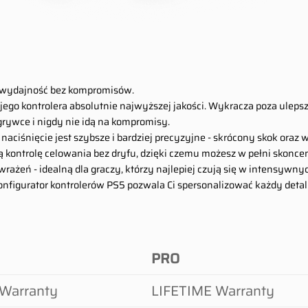
i wydajność bez kompromisów.
ego kontrolera absolutnie najwyższej jakości. Wykracza poza ulepsz
grywce i nigdy nie idą na kompromisy.
e naciśnięcie jest szybsze i bardziej precyzyjne - skrócony skok oraz
ontrolę celowania bez dryfu, dzięki czemu możesz w pełni skonce
ażeń - idealną dla graczy, którzy najlepiej czują się w intensywnyc
figurator kontrolerów PS5 pozwala Ci spersonalizować każdy detal - 
PRO
Warranty
LIFETIME Warranty