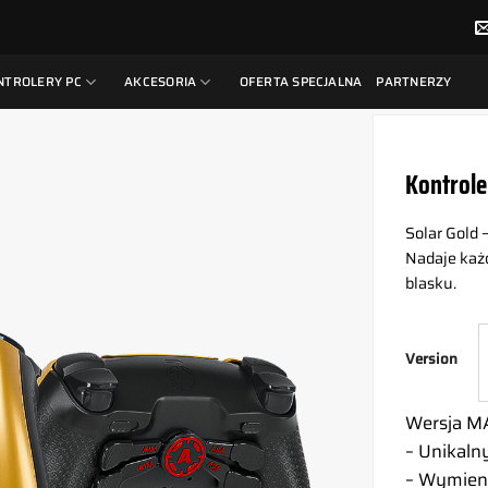
NTROLERY PC
AKCESORIA
OFERTA SPECJALNA
PARTNERZY
Kontrole
Solar Gold 
Nadaje każ
blasku.
Version
Wersja MA
– Unikaln
– Wymien