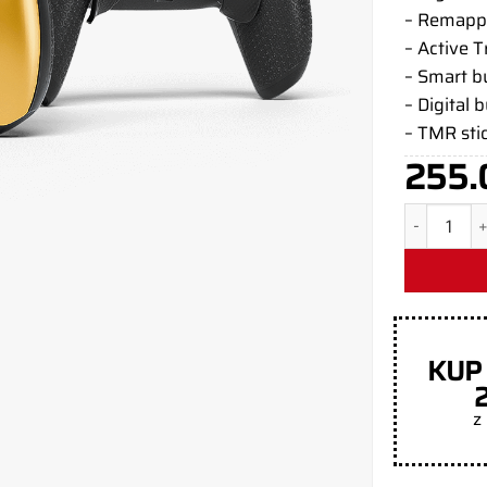
– Remapp
– Active T
– Smart 
– Digital 
– TMR sti
255.
ilość Kontr
KUP
z