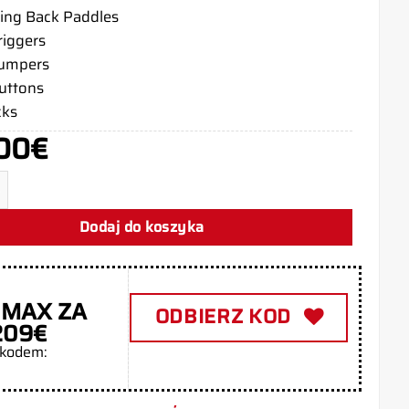
ing Back Paddles
riggers
bumpers
buttons
cks
00
€
oler PS5 Solar Gold
Dodaj do koszyka
 MAX ZA
ODBIERZ KOD
209€
 kodem: