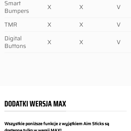
Smart
X
X
V
Bumpers
TMR
X
X
V
Digital
X
X
V
Buttons
DODATKI WERSJA MAX
Wszystkie poniższe funkcje z wyjątkiem Aim Sticks są
dostępne tylko w wersji MAX!