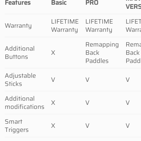
Features
Basic
PRO
VER
LIFETIME
LIFETIME
LIFE
Warranty
Warranty
Warranty
Warr
Remapping
Rema
Additional
X
Back
Back
Buttons
Paddles
Padd
Adjustable
V
V
V
Sticks
Additional
X
V
V
modifications
Smart
X
V
V
Triggers