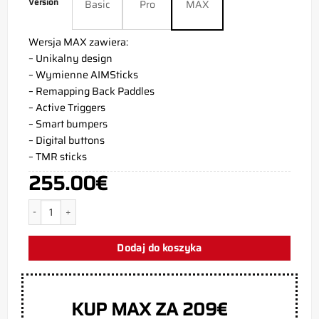
Version
Basic
Pro
MAX
Wersja MAX zawiera:
– Unikalny design
– Wymienne AIMSticks
– Remapping Back Paddles
– Active Triggers
– Smart bumpers
– Digital buttons
– TMR sticks
255.00
€
ilość Kontroler PS5 White Matte
Dodaj do koszyka
KUP MAX ZA 209€