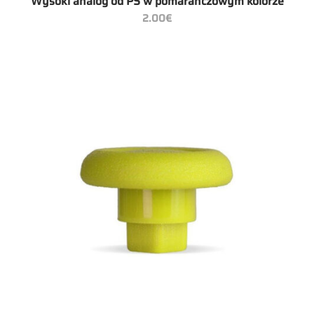
Wysoki analog od PS w pomarańczowym kolorze
2.00
€