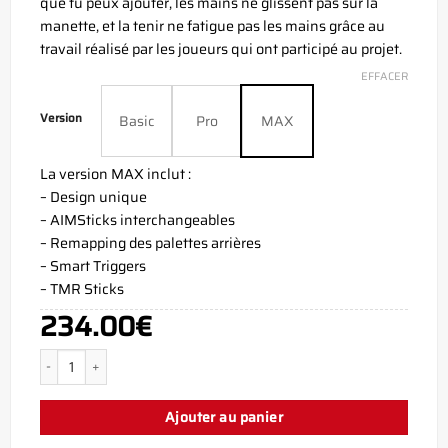
que tu peux ajouter, les mains ne glissent pas sur la
manette, et la tenir ne fatigue pas les mains grâce au
travail réalisé par les joueurs qui ont participé au projet.
EFFACER
Version
Basic
Pro
MAX
La version MAX inclut :
– Design unique
– AIMSticks interchangeables
– Remapping des palettes arrières
– Smart Triggers
– TMR Sticks
234.00
€
quantité de Manette Aim Reaper Orange Xbox Series X
Ajouter au panier