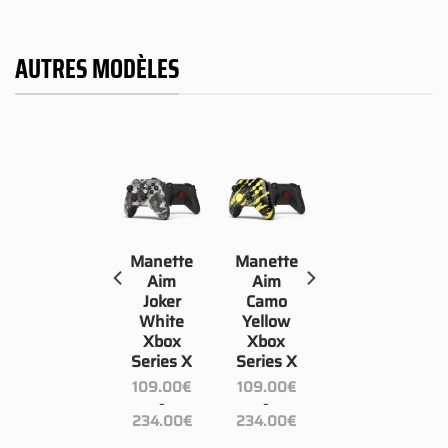
AUTRES MODÈLES
Manette
Manette
Manette
Aim
Aim
Aim
MirreyTV
Joker
Camo
Xbox
White
Yellow
Series X
Xbox
Xbox
Series X
Series X
109.00
€
–
109.00
€
109.00
€
Plage
234.00
€
–
–
de
age
Plage
Plage
prix :
234.00
€
234.00
€
de
de
109.00€
 :
prix :
prix :
à