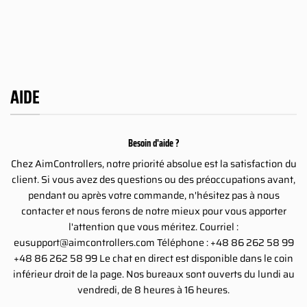
9.00€
109.00€
109.00€
234.00€
à
à
4.00€
234.00€
234.00€
AIDE
Besoin d'aide ?
Chez AimControllers, notre priorité absolue est la satisfaction du
client. Si vous avez des questions ou des préoccupations avant,
pendant ou après votre commande, n'hésitez pas à nous
contacter et nous ferons de notre mieux pour vous apporter
l'attention que vous méritez. Courriel :
eusupport@aimcontrollers.com
Téléphone : +48 86 262 58 99
+48 86 262 58 99 Le chat en direct est disponible dans le coin
inférieur droit de la page. Nos bureaux sont ouverts du lundi au
vendredi, de 8 heures à 16 heures.