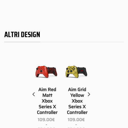
ALTRI DESIGN
Aim
Aim Red
Aim Grid
Pelle981
Matt
Yellow
Xbox
Xbox
Xbox
Series X
Series X
Series X
Controller
Controller
109.00
€
-
109.00
€
109.00
€
Fascia
234.00
€
-
-
di
cia
Fascia
Fascia