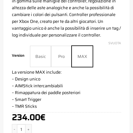
in gomma sulle maniglie del controller, regolazione in
altezza delle aste analogiche e anche la possibilità di
cambiare i colori dei pulsanti. Controller professionale
per Xbox One, creato per te da altri giocatori. Un
vantaggio unico è anche la possibilità di inserire un tag /
log individuale per personalizzare il controller.
SVUOTA
Version
Basic
Pro
MAX
La versione MAX include:
– Design unico
– AIMStick intercambiabili
– Rimappatura dei paddle posteriori
– Smart Trigger
– TMR Sticks
234.00
€
Aim Dexter Xbox Series X Controller quantità