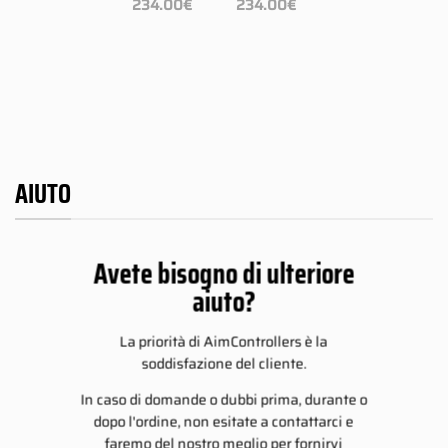
prezzo:
234.00
€
234.00
€
di
di
da
zzo:
prezzo:
prezzo:
109.00€
da
da
a
9.00€
109.00€
109.00€
234.00€
a
a
4.00€
234.00€
234.00€
AIUTO
Avete bisogno di ulteriore
aiuto?
La priorità di AimControllers è la
soddisfazione del cliente.
In caso di domande o dubbi prima, durante o
dopo l'ordine, non esitate a contattarci e
faremo del nostro meglio per fornirvi