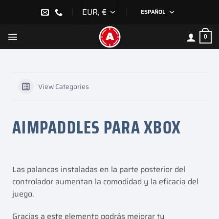
Saltar
EUR, €
ESPAÑOL
al
contenido
0
View Categories
AIMPADDLES PARA XBOX
Las palancas instaladas en la parte posterior del
controlador aumentan la comodidad y la eficacia del
juego.
Gracias a este elemento podrás mejorar tu