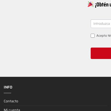
¡Obtén u
NEWSLETT
SIGNUP
Acepto
té
INFO
Contacto
Mi cuenta