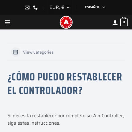
Saltar
EUR, €
ESPAÑOL
al
contenido
0
View Categories
¿CÓMO PUEDO RESTABLECER
EL CONTROLADOR?
Si necesita restablecer por completo su AimController,
siga estas instrucciones.