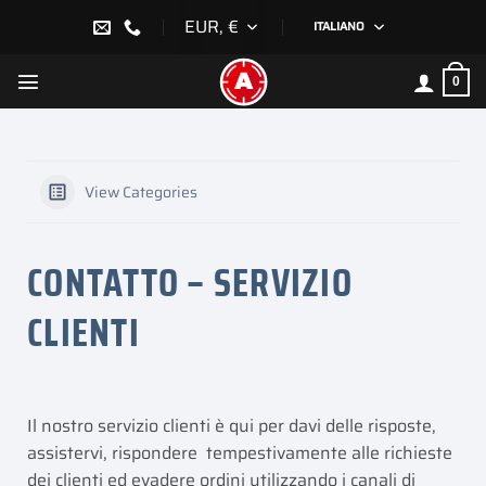
Salta
EUR, €
ITALIANO
ai
contenuti
0
View Categories
CONTATTO – SERVIZIO
CLIENTI
Il nostro servizio clienti è qui per davi delle risposte,
assistervi, rispondere tempestivamente alle richieste
dei clienti ed evadere ordini utilizzando i canali di