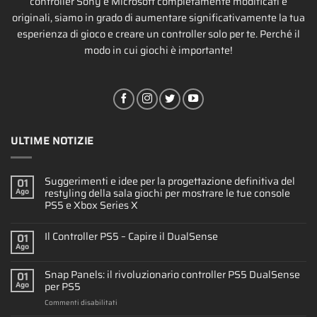
controller Sony e Microsoft completamente modificati e
originali, siamo in grado di aumentare significativamente la tua
esperienza di gioco e creare un controller solo per te. Perché il
modo in cui giochi è importante!
ULTIME NOTIZIE
Suggerimenti e idee per la progettazione definitiva del
01
restyling della sala giochi per mostrare le tue console
Ago
PS5 e Xbox Series X
Il Controller PS5 – Capire il DualSense
01
Ago
Snap Panels: il rivoluzionario controller PS5 DualSense
01
per PS5
Ago
su
Commenti disabilitati
Snap