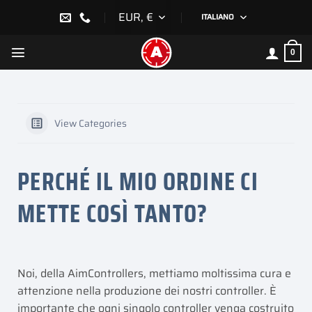
Salta
EUR, €
ITALIANO
ai
contenuti
0
View Categories
PERCHÉ IL MIO ORDINE CI
METTE COSÌ TANTO?
Noi, della AimControllers, mettiamo moltissima cura e
attenzione nella produzione dei nostri controller. È
importante che ogni singolo controller venga costruito