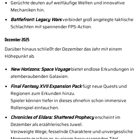
Gerüchte deuten auf weitläufige Welten und innovative
Mechaniken hin.
Battlefront: Legacy Wars
verbindet groß angelegte taktische
Schlachten mit spannender FPS-Action.
Dezember 2025
Darüber hinaus schließt der Dezember das Jahr mit einem
Höhepunkt ab.
New Horizons: Space Voyage
bietet endlose Erkundungen in
atemberaubenden Galaxien.
Final Fantasy XVII Expansion Pack
fügt neue Quests und
Regionen zum Erkunden hinzu.
Spieler können tiefer in dieses ohnehin schon immersive
Rollenspiel eintauchen.
Chronicles of Eldara: Shattered Prophecy
erscheint im
Dezember als erzählerisches Juwel.
Verzweigte Wege, fesselnde Charaktere und unvergessliche
Momente machen es zu einem herausragenden Titel.