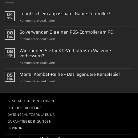
Lohnt sich ein anpassbarer Game-Controller?
04
Nov.
für
Kommentare deaktiviert
Lohnt
sich
So verwenden Sie einen PS5-Controller am PC
08
ein
Sep.
für
Kommentare deaktiviert
anpassbarer
So
Game-
verwenden
Wie können Sie Ihr KD-Verhältnis in Warzone
Controller?
08
Sie
verbessern?
Sep.
einen
für
Kommentare deaktiviert
PS5-
Wie
Controller
können
Mortal Kombat-Reihe – Das legendäre Kampfspiel
am
05
Sie
PC
Sep.
für
Kommentare deaktiviert
Ihr
Mortal
KD-
Kombat-
Verhältnis
Reihe
in
–
GESCHÄFTSBEDINGUNGEN
Warzone
Das
verbessern?
COOKIES RICHTLINE
legendäre
DATENSCHUTZERKLÄRUNG
Kampfspiel
GARANTIEBEDINGUNGEN
LEXIKON