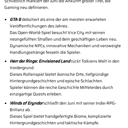
Schließlich markiert der Juni die Ankunft großer Titel, die
Gaming neu definieren.
GTA 6
debütiert als eine der am meisten erwarteten
Veröffentlichungen des Jahres.
Das Open-World-Spiel besucht Vice City mit seinen
neongefüllten Straßen und dem geschäftigen Leben neu.
Dynamische NPCs, innovative Mechaniken und verzweigte
Handlungsstränge fesseln die Spieler.
Herr der Ringe: Envisioned Land
rückt Tolkiens Welt in den
Vordergrund.
Dieses Rollenspiel bietet ikonische Orte, tiefgründige
Hintergrundgeschichten und epische Schlachten.
Spieler können die reiche Geschichte Mittelerdes durch
einzigartige Quests erleben.
Winds of Eryndor
schließt den Juni mit seiner Indie-RPG-
Brillanz ab.
Dieses Spiel bietet handgefertigte Biome, komplizierte
Hintergrundgeschichten und taktische Kämpfe.