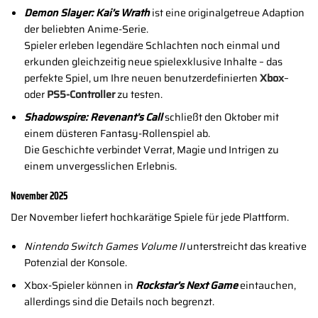
Demon Slayer: Kai’s Wrath
ist eine originalgetreue Adaption
der beliebten Anime-Serie.
Spieler erleben legendäre Schlachten noch einmal und
erkunden gleichzeitig neue spielexklusive Inhalte – das
perfekte Spiel, um Ihre neuen benutzerdefinierten
Xbox
–
oder
PS5-Controller
zu testen.
Shadowspire: Revenant’s Call
schließt den Oktober mit
einem düsteren Fantasy-Rollenspiel ab.
Die Geschichte verbindet Verrat, Magie und Intrigen zu
einem unvergesslichen Erlebnis.
November 2025
Der November liefert hochkarätige Spiele für jede Plattform.
Nintendo Switch Games Volume II
unterstreicht das kreative
Potenzial der Konsole.
Xbox-Spieler können in
Rockstar’s Next Game
eintauchen,
allerdings sind die Details noch begrenzt.