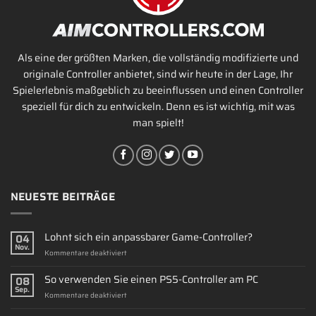
Als eine der größten Marken, die vollständig modifizierte und
originale Controller anbietet, sind wir heute in der Lage, Ihr
Spielerlebnis maßgeblich zu beeinflussen und einen Controller
speziell für dich zu entwickeln. Denn es ist wichtig, mit was
man spielt!
NEUESTE BEITRÄGE
Lohnt sich ein anpassbarer Game-Controller?
04
Nov.
für
Kommentare deaktiviert
Lohnt
sich
So verwenden Sie einen PS5-Controller am PC
08
ein
Sep.
für
Kommentare deaktiviert
anpassbarer
So
Game-