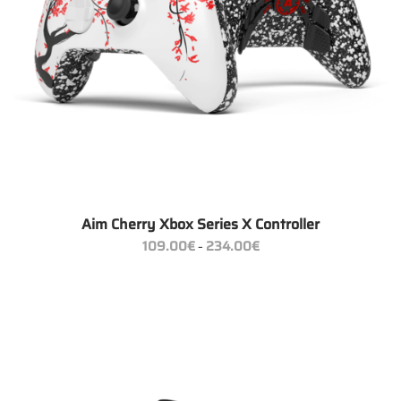
Aim Cherry Xbox Series X Controller
Preisspanne:
109.00
€
234.00
€
–
109.00€
bis
234.00€