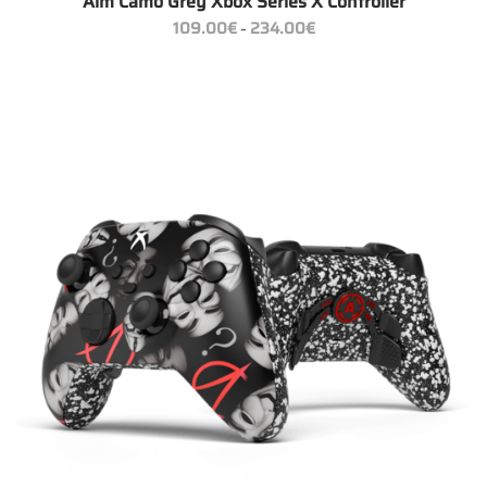
Aim Camo Grey Xbox Series X Controller
Preisspanne:
109.00
€
234.00
€
–
109.00€
bis
234.00€