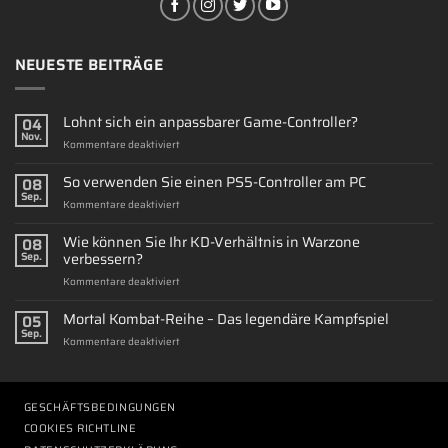
NEUESTE BEITRÄGE
Lohnt sich ein anpassbarer Game-Controller?
04
Nov.
für
Kommentare deaktiviert
Lohnt
sich
So verwenden Sie einen PS5-Controller am PC
08
ein
Sep.
für
Kommentare deaktiviert
anpassbarer
So
Game-
verwenden
Wie können Sie Ihr KD-Verhältnis in Warzone
Controller?
08
Sie
verbessern?
Sep.
einen
für
Kommentare deaktiviert
PS5-
Wie
Controller
können
Mortal Kombat-Reihe – Das legendäre Kampfspiel
am
05
Sie
PC
Sep.
für
Kommentare deaktiviert
Ihr
Mortal
KD-
Kombat-
Verhältnis
Reihe
in
–
GESCHÄFTSBEDINGUNGEN
Warzone
Das
verbessern?
COOKIES RICHTLINE
legendäre