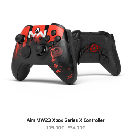
Aim MW23 Xbox Series X Controller
Preisspanne:
109.00
€
234.00
€
–
109.00€