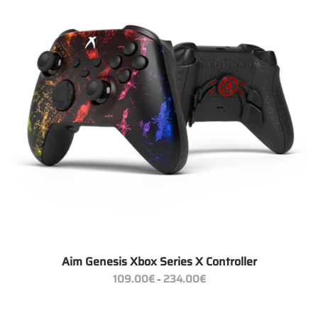
Aim Genesis Xbox Series X Controller
Preisspanne:
109.00
€
234.00
€
–
109.00€
bis
234.00€