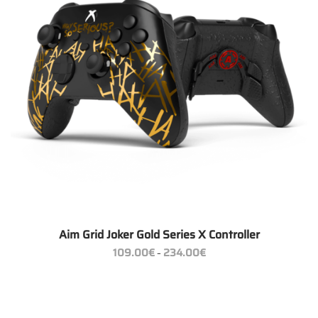
Aim Grid Joker Gold Series X Controller
Preisspanne:
109.00
€
234.00
€
–
109.00€
bis
234.00€