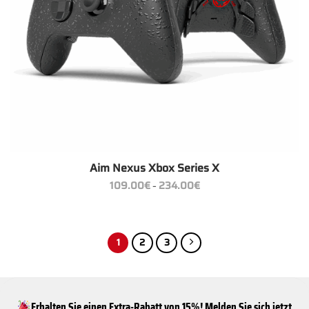
Aim Nexus Xbox Series X
Preisspanne:
109.00
€
234.00
€
–
109.00€
bis
234.00€
1
2
3
Erhalten Sie einen Extra-Rabatt von 15%! Melden Sie sich jetzt