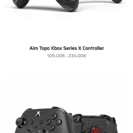
Aim Topo Xbox Series X Controller
Preisspanne:
109.00
€
234.00
€
–
109.00€
bis
234.00€