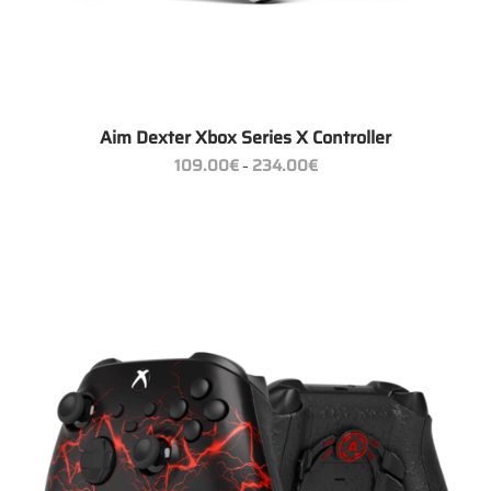
Aim Dexter Xbox Series X Controller
Preisspanne:
109.00
€
234.00
€
–
109.00€
bis
234.00€