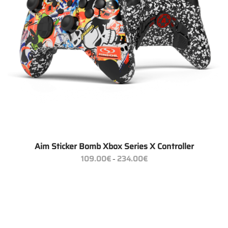
Aim Sticker Bomb Xbox Series X Controller
Preisspanne:
109.00
€
234.00
€
–
109.00€
bis
234.00€