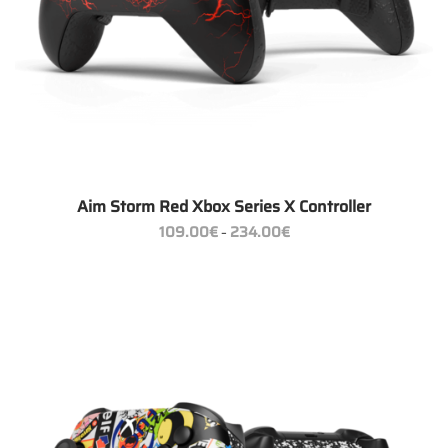
Aim Storm Red Xbox Series X Controller
Preisspanne:
109.00
€
234.00
€
–
109.00€
bis
234.00€