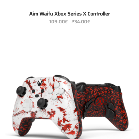
Aim Waifu Xbox Series X Controller
Preisspanne:
109.00
€
234.00
€
–
109.00€
bis
234.00€