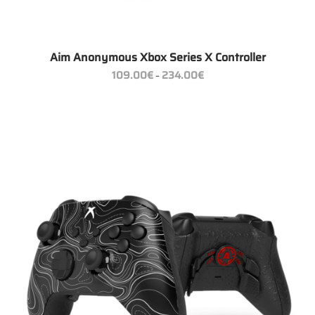
Aim Anonymous Xbox Series X Controller
Preisspanne:
109.00
€
234.00
€
–
109.00€
bis
234.00€