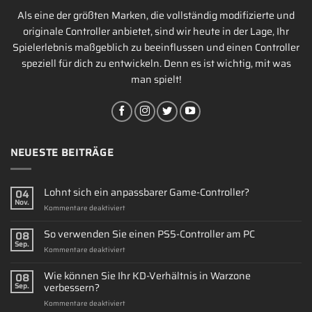
Als eine der größten Marken, die vollständig modifizierte und
originale Controller anbietet, sind wir heute in der Lage, Ihr
Spielerlebnis maßgeblich zu beeinflussen und einen Controller
speziell für dich zu entwickeln. Denn es ist wichtig, mit was
man spielt!
NEUESTE BEITRÄGE
Lohnt sich ein anpassbarer Game-Controller?
04
Nov.
für
Kommentare deaktiviert
Lohnt
sich
So verwenden Sie einen PS5-Controller am PC
08
ein
Sep.
für
Kommentare deaktiviert
anpassbarer
So
Game-
verwenden
Wie können Sie Ihr KD-Verhältnis in Warzone
Controller?
08
Sie
verbessern?
Sep.
einen
für
Kommentare deaktiviert
PS5-