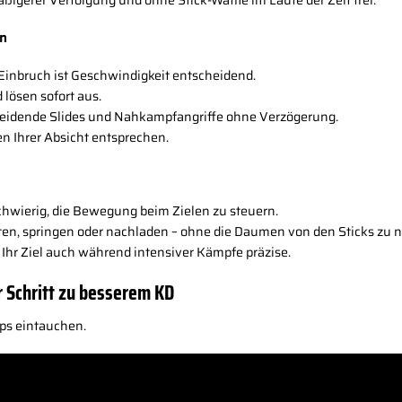
ßigerer Verfolgung und ohne Stick-Waffle im Laufe der Zeit frei.
on
Einbruch ist Geschwindigkeit entscheidend.
lösen sofort aus.
eidende Slides und Nahkampfangriffe ohne Verzögerung.
n Ihrer Absicht entsprechen.
chwierig, die Bewegung beim Zielen zu steuern.
iten, springen oder nachladen – ohne die Daumen von den Sticks zu
Ihr Ziel auch während intensiver Kämpfe präzise.
r Schritt zu besserem KD
pps eintauchen.