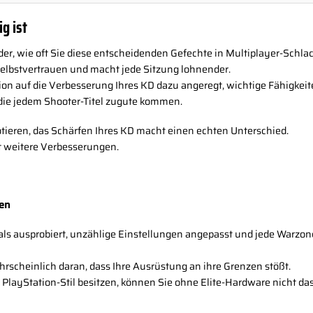
g ist
der, wie oft Sie diese entscheidenden Gefechte in Multiplayer-Schla
Selbstvertrauen und macht jede Sitzung lohnender.
on auf die Verbesserung Ihres KD dazu angeregt, wichtige Fähigkei
 die jedem Shooter-Titel zugute kommen.
 rotieren, das Schärfen Ihres KD macht einen echten Unterschied.
t weitere Verbesserungen.
sen
s ausprobiert, unzählige Einstellungen angepasst und jede Warzone-S
scheinlich daran, dass Ihre Ausrüstung an ihre Grenzen stößt.
 PlayStation-Stil besitzen, können Sie ohne Elite-Hardware nicht da