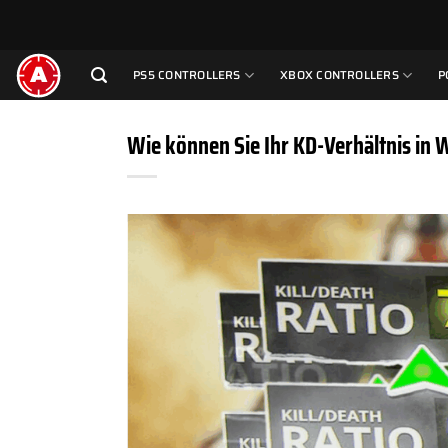
Zum
Inhalt
springen
PS5 CONTROLLERS
XBOX CONTROLLERS
P
Wie können Sie Ihr KD-Verhältnis in