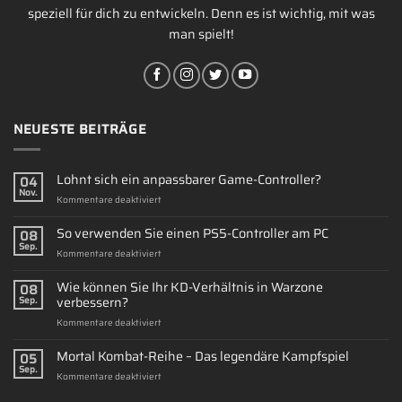
speziell für dich zu entwickeln. Denn es ist wichtig, mit was
man spielt!
NEUESTE BEITRÄGE
Lohnt sich ein anpassbarer Game-Controller?
04
Nov.
für
Kommentare deaktiviert
Lohnt
sich
So verwenden Sie einen PS5-Controller am PC
08
ein
Sep.
für
Kommentare deaktiviert
anpassbarer
So
Game-
verwenden
Wie können Sie Ihr KD-Verhältnis in Warzone
Controller?
08
Sie
verbessern?
Sep.
einen
für
Kommentare deaktiviert
PS5-
Wie
Controller
können
Mortal Kombat-Reihe – Das legendäre Kampfspiel
am
05
Sie
PC
Sep.
für
Kommentare deaktiviert
Ihr
Mortal
KD-