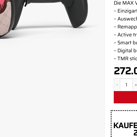
Die MAX V
– Einzigar
– Auswech
– Remapp
– Active t
– Smart 
– Digital 
– TMR sti
272.
Adisbak Li
KAUFE