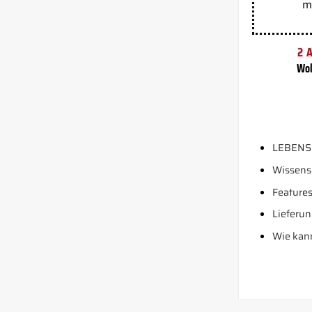
m
2 
Wol
LEBENS
Wissens
Features
Lieferun
Wie kann