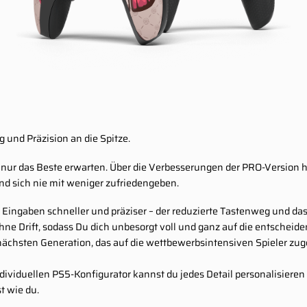
 und Präzision an die Spitze.
er nur das Beste erwarten. Über die Verbesserungen der PRO-Version
 und sich nie mit weniger zufriedengeben.
ingaben schneller und präziser – der reduzierte Tastenweg und das k
 ohne Drift, sodass Du dich unbesorgt voll und ganz auf die entsche
 nächsten Generation, das auf die wettbewerbsintensiven Spieler zu
ividuellen PS5-Konfigurator kannst du jedes Detail personalisieren
st wie du.