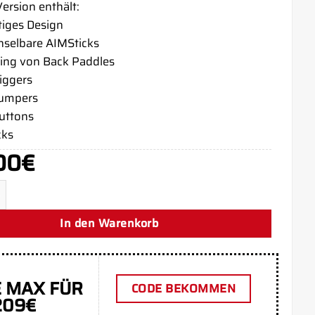
ersion enthält:
tiges Design
selbare AIMSticks
ing von Back Paddles
riggers
bumpers
buttons
cks
00
€
mited PS5 Aim Controller Menge
In den Warenkorb
 MAX FÜR
CODE BEKOMMEN
209€