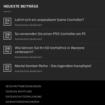
NEUESTE BEITRÄGE
Lohnt sich ein anpassbarer Game-Controller?
04
Nov.
für
Kommentare deaktiviert
Lohnt
sich
So verwenden Sie einen PS5-Controller am PC
08
ein
Sep.
für
Kommentare deaktiviert
anpassbarer
So
Game-
verwenden
Wie können Sie Ihr KD-Verhältnis in Warzone
Controller?
08
Sie
verbessern?
Sep.
einen
für
Kommentare deaktiviert
PS5-
Wie
Controller
können
Mortal Kombat-Reihe – Das legendäre Kampfspiel
am
05
Sie
PC
Sep.
für
Kommentare deaktiviert
Ihr
Mortal
KD-
Kombat-
Verhältnis
Reihe
in
–
GESCHÄFTSBEDINGUNGEN
Warzone
Das
verbessern?
COOKIES RICHTLINE
legendäre
DATENSCHUTZERKLÄRUNG
Kampfspiel
GARANTIEBEDINGUNGEN