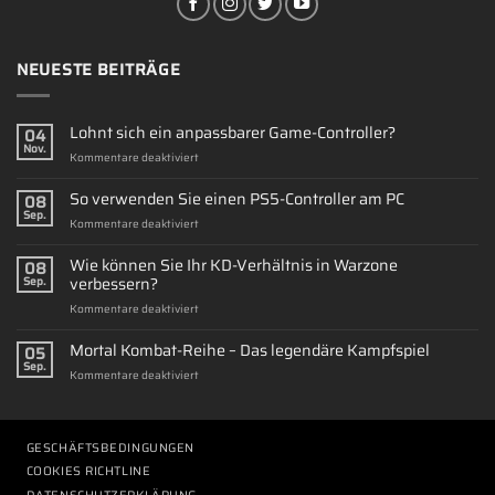
NEUESTE BEITRÄGE
Lohnt sich ein anpassbarer Game-Controller?
04
Nov.
für
Kommentare deaktiviert
Lohnt
sich
So verwenden Sie einen PS5-Controller am PC
08
ein
Sep.
für
Kommentare deaktiviert
anpassbarer
So
Game-
verwenden
Wie können Sie Ihr KD-Verhältnis in Warzone
Controller?
08
Sie
verbessern?
Sep.
einen
für
Kommentare deaktiviert
PS5-
Wie
Controller
können
Mortal Kombat-Reihe – Das legendäre Kampfspiel
am
05
Sie
PC
Sep.
für
Kommentare deaktiviert
Ihr
Mortal
KD-
Kombat-
Verhältnis
Reihe
in
–
GESCHÄFTSBEDINGUNGEN
Warzone
Das
verbessern?
COOKIES RICHTLINE
legendäre