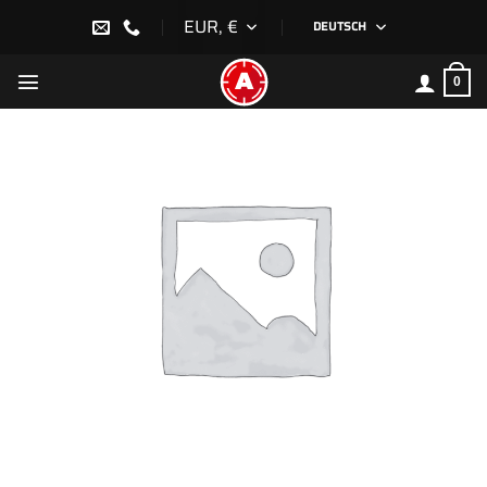
Zum
EUR, €
DEUTSCH
Inhalt
springen
0