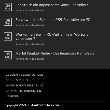
Lohnt sich ein anpassbarer Game-Controller?
04
Nov.
für
Kommentare deaktiviert
Lohnt
sich
So verwenden Sie einen PS5-Controller am PC
08
ein
Sep.
für
Kommentare deaktiviert
anpassbarer
So
Game-
verwenden
Wie können Sie Ihr KD-Verhältnis in Warzone
Controller?
08
Sie
verbessern?
Sep.
einen
für
Kommentare deaktiviert
PS5-
Wie
Controller
können
Mortal Kombat-Reihe – Das legendäre Kampfspiel
am
05
Sie
PC
Sep.
für
Kommentare deaktiviert
Ihr
Mortal
KD-
Kombat-
Verhältnis
Reihe
in
–
GESCHÄFTSBEDINGUNGEN
Warzone
Das
verbessern?
COOKIES RICHTLINE
legendäre
DATENSCHUTZERKLÄRUNG
Kampfspiel
GARANTIEBEDINGUNGEN
LEXIKON
Copyright 2026 ©
AimControllers.com