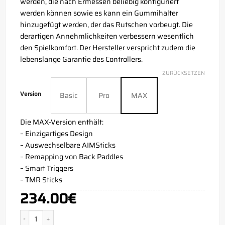
werden, die nach Ermessen beliebig konfiguriert
werden können sowie es kann ein Gummihalter
hinzugefügt werden, der das Rutschen vorbeugt. Die
derartigen Annehmlichkeiten verbessern wesentlich
den Spielkomfort. Der Hersteller verspricht zudem die
lebenslange Garantie des Controllers.
ZURÜCKSETZEN
Version
Basic
Pro
MAX
Die MAX-Version enthält:
– Einzigartiges Design
– Auswechselbare AIMSticks
– Remapping von Back Paddles
– Smart Triggers
– TMR Sticks
234.00
€
Aim Dragon Xbox Series X Controller Menge