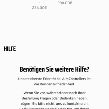
Preisspanne:
234.00
€
–
–
109.00€
isspanne:
Preisspanne:
Preisspanne:
234.00
€
234.00
€
bis
9.00€
109.00€
109.00€
234.00€
bis
bis
4.00€
234.00€
234.00€
HILFE
Benötigen Sie weitere Hilfe?
Unsere oberste Priorität bei AimControllers ist
die Kundenzufriedenheit.
Wenn Sie vor, während oder nach Ihrer
Bestellung Fragen oder Bedenken haben,
zögern Sie bitte nicht, uns zu kontaktieren,
und wir werden unser Bestes tun, um Ihnen