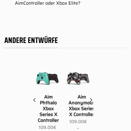
AimController oder Xbox Elite?
ANDERE ENTWÜRFE
Aim
Aim
Aim
Plasma
Phthalo
Anonymous
Purple
Xbox
Xbox Series
Xbox
Series X
X Controller
Series X
Controller
109.00
€
109.00
€
109.00
€
–