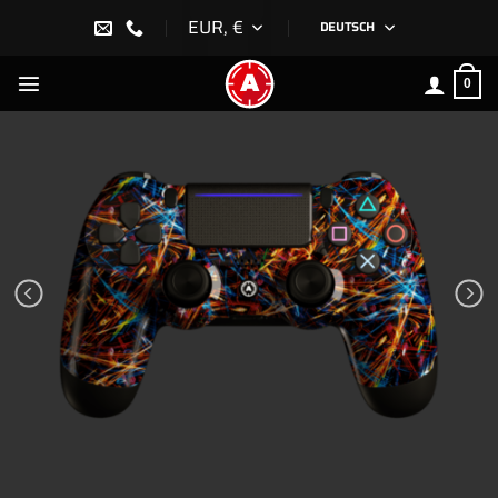
Zum
EUR, €
DEUTSCH
Inhalt
springen
0