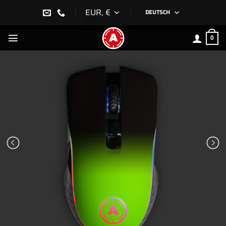
Zum
EUR, €
DEUTSCH
Inhalt
springen
0