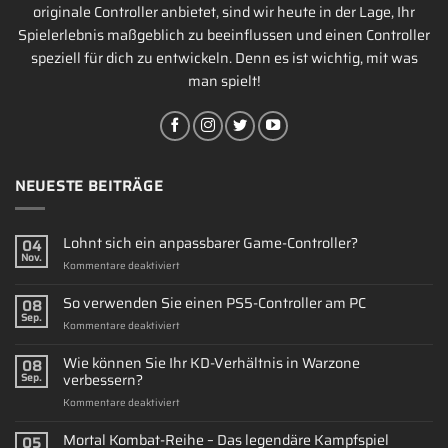
originale Controller anbietet, sind wir heute in der Lage, Ihr
Spielerlebnis maßgeblich zu beeinflussen und einen Controller
speziell für dich zu entwickeln. Denn es ist wichtig, mit was
man spielt!
NEUESTE BEITRÄGE
Lohnt sich ein anpassbarer Game-Controller?
04
Nov.
für
Kommentare deaktiviert
Lohnt
sich
So verwenden Sie einen PS5-Controller am PC
08
ein
Sep.
für
Kommentare deaktiviert
anpassbarer
So
Game-
verwenden
Wie können Sie Ihr KD-Verhältnis in Warzone
Controller?
08
Sie
verbessern?
Sep.
einen
für
Kommentare deaktiviert
PS5-
Wie
Controller
können
Mortal Kombat-Reihe – Das legendäre Kampfspiel
am
05