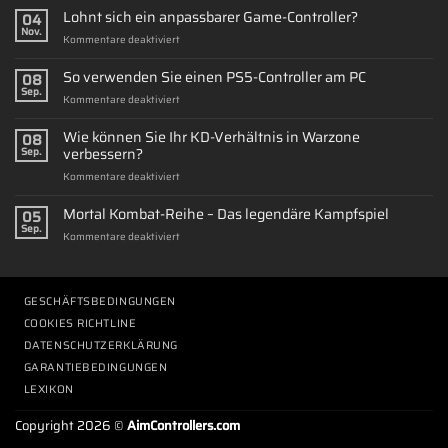
Lohnt sich ein anpassbarer Game-Controller?
04
Nov.
für
Kommentare deaktiviert
Lohnt
sich
So verwenden Sie einen PS5-Controller am PC
08
ein
Sep.
für
Kommentare deaktiviert
anpassbarer
So
Game-
verwenden
Wie können Sie Ihr KD-Verhältnis in Warzone
Controller?
08
Sie
verbessern?
Sep.
einen
für
Kommentare deaktiviert
PS5-
Wie
Controller
können
Mortal Kombat-Reihe – Das legendäre Kampfspiel
am
05
Sie
PC
Sep.
für
Kommentare deaktiviert
Ihr
Mortal
KD-
Kombat-
Verhältnis
Reihe
in
–
GESCHÄFTSBEDINGUNGEN
Warzone
Das
verbessern?
COOKIES RICHTLINE
legendäre
DATENSCHUTZERKLÄRUNG
Kampfspiel
GARANTIEBEDINGUNGEN
LEXIKON
Copyright 2026 ©
AimControllers.com