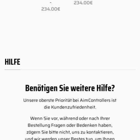
Preisspanne:
bis
234.00
€
–
109.00€
4.00€
234.00€
Preisspanne:
234.00
€
bis
109.00€
234.00€
bis
234.00€
HILFE
Benötigen Sie weitere Hilfe?
Unsere oberste Priorität bei AimControllers ist
die Kundenzufriedenheit.
Wenn Sie vor, während oder nach Ihrer
Bestellung Fragen oder Bedenken haben,
zögern Sie bitte nicht, uns zu kontaktieren,
und wir werden unser Bestes tun, um Ihnen