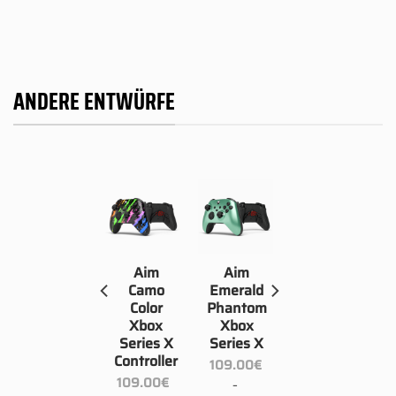
ANDERE ENTWÜRFE
Aim Topo
Aim
Aim
Xbox
Camo
Emerald
Series X
Color
Phantom
Controller
Xbox
Xbox
Series X
Series X
109.00
€
Controller
109.00
€
–
isspanne:
Preisspanne:
109.00
€
234.00
€
–
9.00€
109.00€