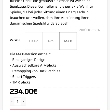
für eine Optik, die genauso elektrisch ist wie deine
Spielzüge. Dieser Controller ist die perfekte Wahl für
Spieler, die bei jeder Sitzung einen Energieschub
brauchen und wollen, dass ihre Ausrüstung ihren
dynamischen Spielstil widerspiegelt.
ZURÜCKSETZEN
Version
Basic
Pro
MAX
Die MAX-Version enthält:
– Einzigartiges Design
– Auswechselbare AIMSticks
– Remapping von Back Paddles
– Smart Triggers
– TMR Sticks
234.00
€
Aim Storm Green Xbox Series X Controller Menge