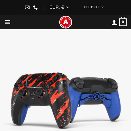
Zum
EUR, €
DEUTSCH
Inhalt
springen
0