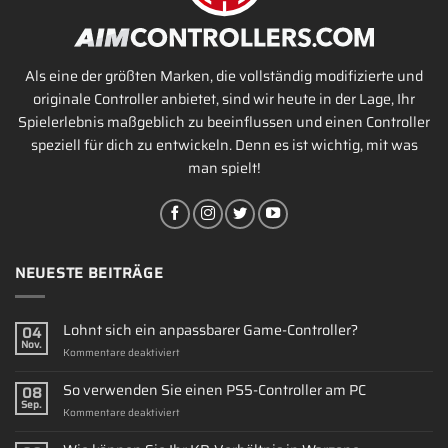
Als eine der größten Marken, die vollständig modifizierte und
originale Controller anbietet, sind wir heute in der Lage, Ihr
Spielerlebnis maßgeblich zu beeinflussen und einen Controller
speziell für dich zu entwickeln. Denn es ist wichtig, mit was
man spielt!
NEUESTE BEITRÄGE
Lohnt sich ein anpassbarer Game-Controller?
04
Nov.
für
Kommentare deaktiviert
Lohnt
sich
So verwenden Sie einen PS5-Controller am PC
08
ein
Sep.
für
Kommentare deaktiviert
anpassbarer
So
Game-
verwenden
Controller?