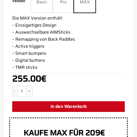
Version
Basic
Pro
MAX
Die MAX Version enthält:
– Einzigartiges Design
– Auswechselbare AIMSticks
– Remapping von Back Paddles
– Active triggers
– Smart bumpers
– Digital buttons
– TMR sticks
255.00
€
Cobalt Blue PS5 Aim Controller Menge
In den Warenkorb
KAUFE MAX FÜR 209€