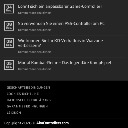
Lohnt sich ein anpassbarer Game-Controller?
04
Nov.
für
Kommentare deaktiviert
Lohnt
sich
So verwenden Sie einen PS5-Controller am PC
08
ein
Sep.
für
Kommentare deaktiviert
anpassbarer
So
Game-
verwenden
Wie können Sie Ihr KD-Verhältnis in Warzone
Controller?
08
Sie
verbessern?
Sep.
einen
für
Kommentare deaktiviert
PS5-
Wie
Controller
können
Mortal Kombat-Reihe – Das legendäre Kampfspiel
am
05
Sie
PC
Sep.
für
Kommentare deaktiviert
Ihr
Mortal
KD-
Kombat-
Verhältnis
Reihe
in
–
GESCHÄFTSBEDINGUNGEN
Warzone
Das
verbessern?
COOKIES RICHTLINE
legendäre
DATENSCHUTZERKLÄRUNG
Kampfspiel
GARANTIEBEDINGUNGEN
LEXIKON
Copyright 2026 ©
AimControllers.com