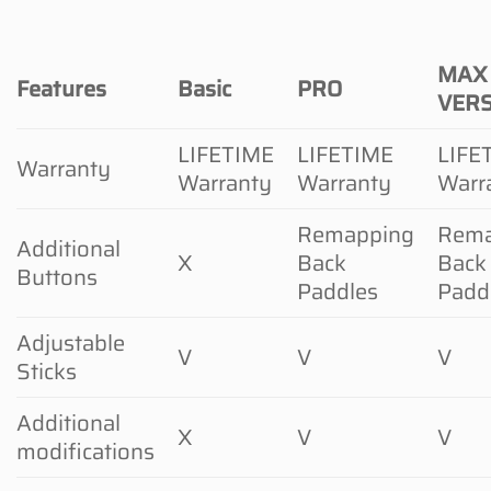
MAX
Features
Basic
PRO
VER
LIFETIME
LIFETIME
LIFE
Warranty
Warranty
Warranty
Warr
Remapping
Rema
Additional
X
Back
Back
Buttons
Paddles
Padd
Adjustable
V
V
V
Sticks
Additional
X
V
V
modifications