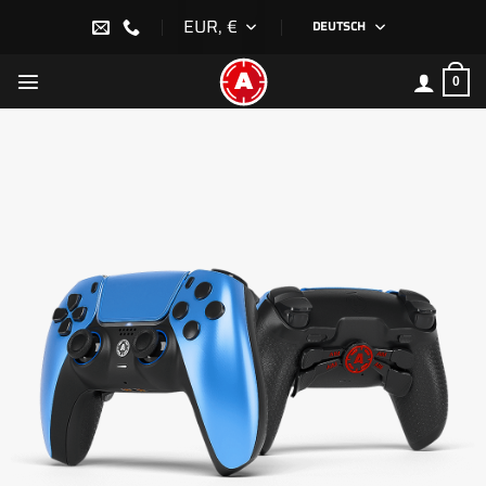
Zum
EUR, €
DEUTSCH
Inhalt
springen
0