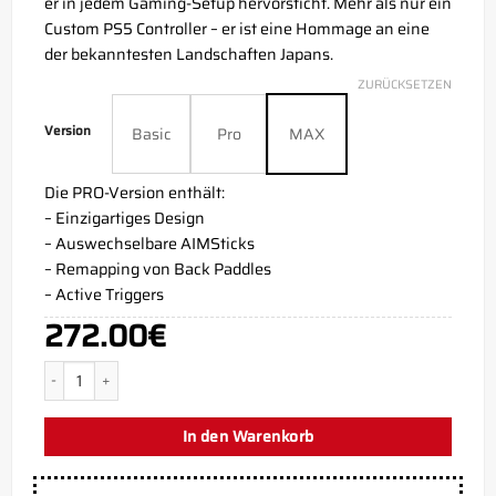
er in jedem Gaming-Setup hervorsticht. Mehr als nur ein
Custom PS5 Controller – er ist eine Hommage an eine
der bekanntesten Landschaften Japans.
ZURÜCKSETZEN
Version
Basic
Pro
MAX
Die PRO-Version enthält:
– Einzigartiges Design
– Auswechselbare AIMSticks
– Remapping von Back Paddles
– Active Triggers
272.00
€
Fuji PS5 AIM Controller Menge
In den Warenkorb