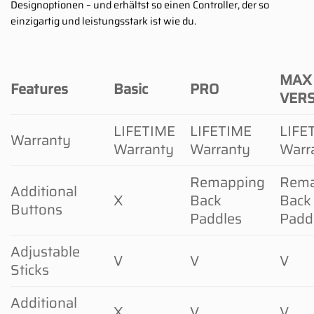
Designoptionen – und erhältst so einen Controller, der so
einzigartig und leistungsstark ist wie du.
MAX
Features
Basic
PRO
VER
LIFETIME
LIFETIME
LIFE
Warranty
Warranty
Warranty
Warr
Remapping
Rema
Additional
X
Back
Back
Buttons
Paddles
Padd
Adjustable
V
V
V
Sticks
Additional
X
V
V