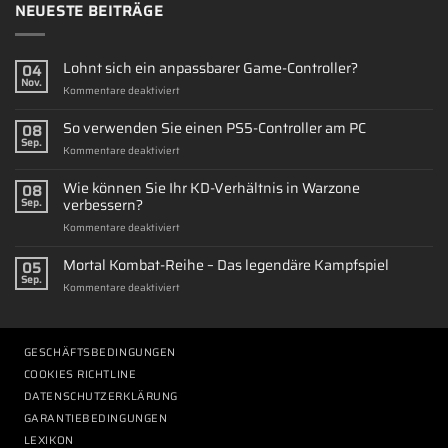
NEUESTE BEITRÄGE
Lohnt sich ein anpassbarer Game-Controller?
04
Nov.
für
Kommentare deaktiviert
Lohnt
sich
So verwenden Sie einen PS5-Controller am PC
08
ein
Sep.
für
Kommentare deaktiviert
anpassbarer
So
Game-
verwenden
Wie können Sie Ihr KD-Verhältnis in Warzone
Controller?
08
Sie
verbessern?
Sep.
einen
für
Kommentare deaktiviert
PS5-
Wie
Controller
können
Mortal Kombat-Reihe – Das legendäre Kampfspiel
am
05
Sie
PC
Sep.
für
Kommentare deaktiviert
Ihr
Mortal
KD-
Kombat-
Verhältnis
Reihe
in
–
GESCHÄFTSBEDINGUNGEN
Warzone
Das
verbessern?
COOKIES RICHTLINE
legendäre
DATENSCHUTZERKLÄRUNG
Kampfspiel
GARANTIEBEDINGUNGEN
LEXIKON