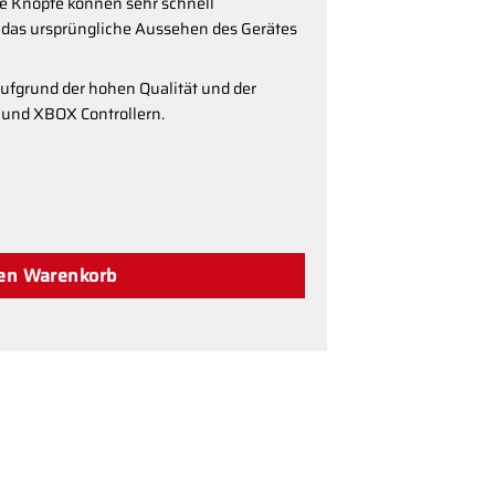
e Knöpfe können sehr schnell
das ursprüngliche Aussehen des Gerätes
 aufgrund der hohen Qualität und der
S und XBOX Controllern.
n Standardgröße Menge
den Warenkorb