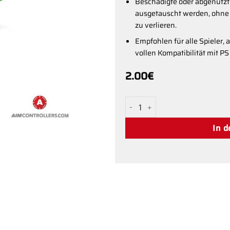
Beschädigte oder abgenutzt
ausgetauscht werden, ohne 
zu verlieren.
Empfohlen für alle Spieler,
vollen Kompatibilität mit P
2.00
€
Grüner Aimstick von XONE i
In 