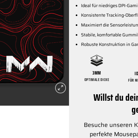
Ideal für niedriges DPI-Gam
Konsistente Tracking-Oberf
Maximiert die Sensorleist
Stabile, komfortable Gummi
Robuste Konstruktion in Ga
3MM
I
OPTIMALE DICKE
FÜR N
Willst du de
g
Besuche unseren Ko
perfekte Mousep