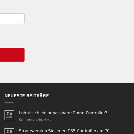
NEUESTE BEITRÄGE
Lohnt sich ein anpassbarer Game-Controller?
04
Nov.
für
Kommentare deaktiviert
Lohnt
sich
So verwenden Sie einen PS5-Controller am PC
08
ein