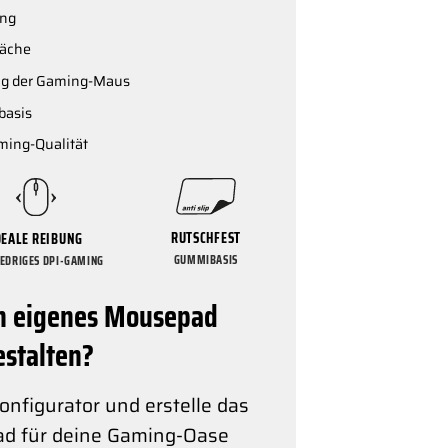
ing
läche
ung der Gaming-Maus
basis
ming-Qualität
RUTSCHFEST
DEALE REIBUNG
GUMMIBASIS
IEDRIGES DPI-GAMING
in eigenes Mousepad
estalten?
nfigurator und erstelle das
ad für deine Gaming-Oase