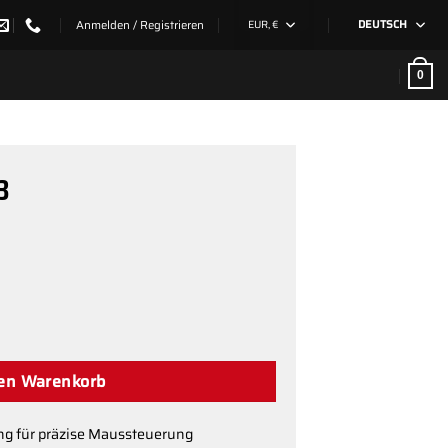
Anmelden / Registrieren
EUR, €
DEUTSCH
0
3
den Warenkorb
ng für präzise Maussteuerung