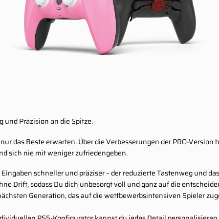
 und Präzision an die Spitze.
er nur das Beste erwarten. Über die Verbesserungen der PRO-Version
 und sich nie mit weniger zufriedengeben.
ingaben schneller und präziser – der reduzierte Tastenweg und das k
 ohne Drift, sodass Du dich unbesorgt voll und ganz auf die entsche
 nächsten Generation, das auf die wettbewerbsintensiven Spieler zu
ividuellen PS5-Konfigurator kannst du jedes Detail personalisieren