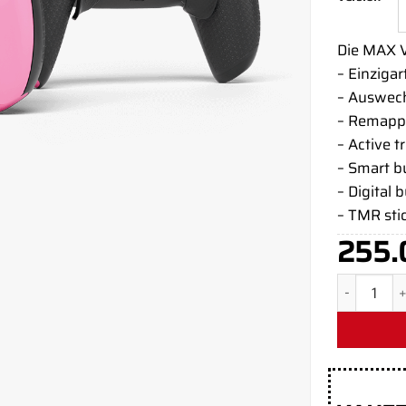
Die MAX V
– Einzigar
– Auswech
– Remapp
– Active t
– Smart 
– Digital 
– TMR sti
255.
Pink Punch