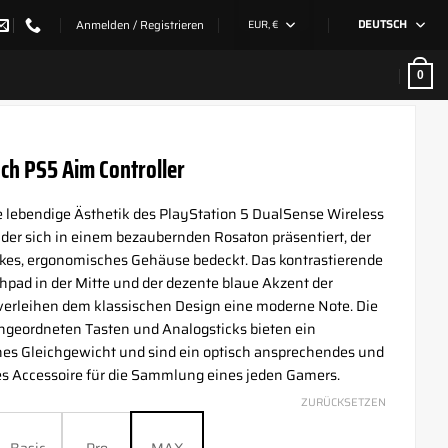
Anmelden / Registrieren
EUR, €
DEUTSCH
0
ch PS5 Aim Controller
 lebendige Ästhetik des PlayStation 5 DualSense Wireless
, der sich in einem bezaubernden Rosaton präsentiert, der
nkes, ergonomisches Gehäuse bedeckt. Das kontrastierende
pad in der Mitte und der dezente blaue Akzent der
 verleihen dem klassischen Design eine moderne Note. Die
angeordneten Tasten und Analogsticks bieten ein
es Gleichgewicht und sind ein optisch ansprechendes und
s Accessoire für die Sammlung eines jeden Gamers.
ZURÜCKSETZEN