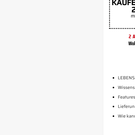
KAUFE
m
2 
Wol
LEBENS
Wissens
Features
Lieferun
Wie kann