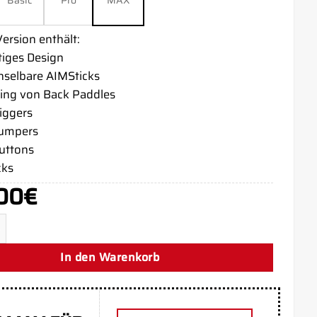
Basic
Pro
MAX
ersion enthält:
tiges Design
selbare AIMSticks
ing von Back Paddles
riggers
bumpers
buttons
cks
00
€
 PS5 Aim Controller Menge
In den Warenkorb