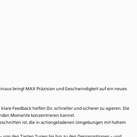
 hinaus bringt MAX Präzision und Geschwindigkeit auf ein neues
lare Feedback helfen Dir, schneller und sicherer zu agieren. Die
idenden Momente konzentrieren kannst.
geschnitten ist, die in actiongeladenen Umgebungen mit hohem
 – von den Tasten Typen bis hin zu den Designoptionen – und