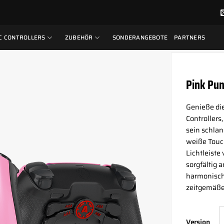
C CONTROLLERS
ZUBEHÖR
SONDERANGEBOTE
PARTNERS
Pink Pun
Genieße die
Controllers
sein schla
weiße Touch
Lichtleiste
sorgfältig 
harmonisch
zeitgemäße
Version