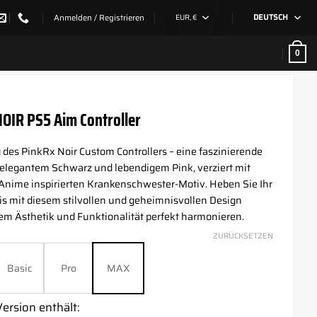
Anmelden / Registrieren
EUR, €
DEUTSCH
0
OIR PS5 Aim Controller
 des PinkRx Noir Custom Controllers – eine faszinierende
 elegantem Schwarz und lebendigem Pink, verziert mit
Anime inspirierten Krankenschwester-Motiv. Heben Sie Ihr
is mit diesem stilvollen und geheimnisvollen Design
dem Ästhetik und Funktionalität perfekt harmonieren.
ZURÜCKSETZEN
Basic
Pro
MAX
ersion enthält: