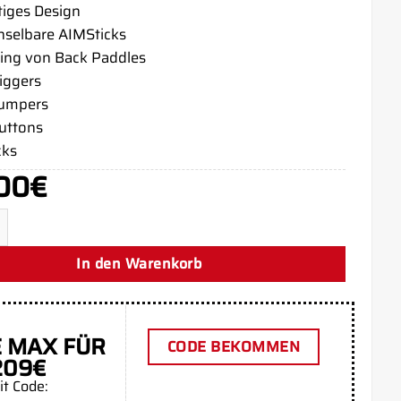
tiges Design
selbare AIMSticks
ing von Back Paddles
riggers
bumpers
buttons
cks
00
€
IR PS5 Aim Controller Menge
In den Warenkorb
 MAX FÜR
CODE BEKOMMEN
209€
it Code: