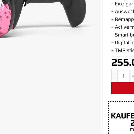
– Einzigar
– Auswech
– Remapp
– Active t
– Smart 
– Digital 
– TMR sti
255.
PinkRX NO
KAUFE
m