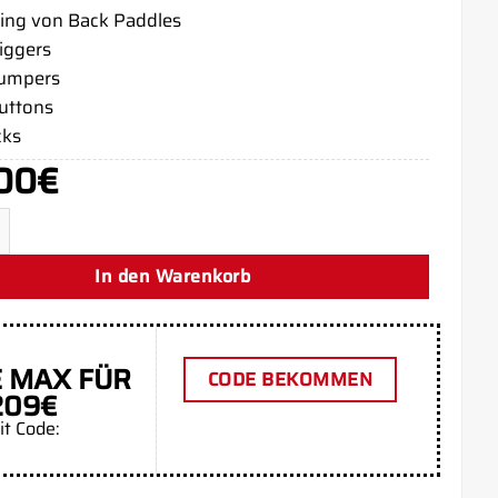
ing von Back Paddles
riggers
bumpers
buttons
cks
00
€
ple PS5 Aim Controller Menge
In den Warenkorb
 MAX FÜR
CODE BEKOMMEN
209€
it Code: