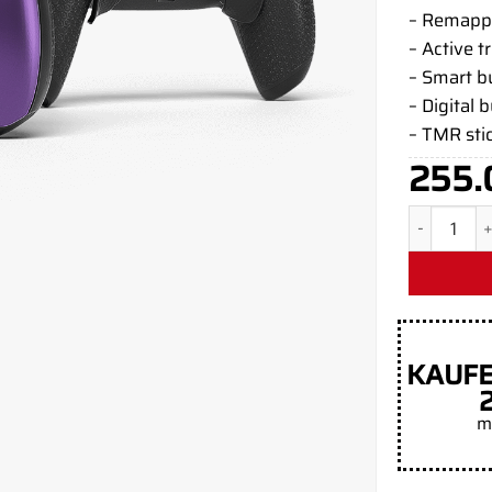
– Remapp
– Active t
– Smart 
– Digital 
– TMR sti
255.
Plasma Pur
KAUFE
m