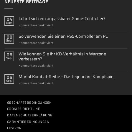
NEUESTE BEITRÄGE
Lohnt sich ein anpassbarer Game-Controller?
04
Nov.
für
Kommentare deaktiviert
Lohnt
sich
So verwenden Sie einen PS5-Controller am PC
08
ein
Sep.
für
Kommentare deaktiviert
anpassbarer
So
Game-
verwenden
Wie können Sie Ihr KD-Verhältnis in Warzone
Controller?
08
Sie
verbessern?
Sep.
einen
für
Kommentare deaktiviert
PS5-
Wie
Controller
können
Mortal Kombat-Reihe – Das legendäre Kampfspiel
am
05
Sie
PC
Sep.
für
Kommentare deaktiviert
Ihr
Mortal
KD-
Kombat-
Verhältnis
Reihe
in
–
GESCHÄFTSBEDINGUNGEN
Warzone
Das
verbessern?
COOKIES RICHTLINE
legendäre
DATENSCHUTZERKLÄRUNG
Kampfspiel
GARANTIEBEDINGUNGEN
LEXIKON