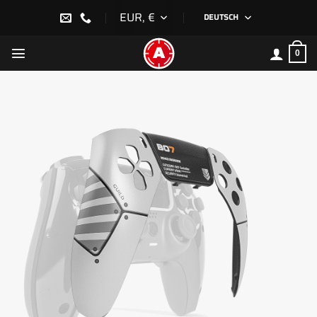
Zum
EUR, €
DEUTSCH
Inhalt
springen
0