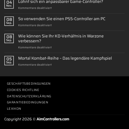
Lohnt sich ein anpassbarer Game-Controller?
04
Nov.
für
Kommentare deaktiviert
Lohnt
sich
So verwenden Sie einen PS5-Controller am PC
08
ein
Sep.
für
Kommentare deaktiviert
anpassbarer
So
Game-
verwenden
Wie können Sie Ihr KD-Verhältnis in Warzone
Controller?
08
Sie
verbessern?
Sep.
einen
für
Kommentare deaktiviert
PS5-
Wie
Controller
können
Mortal Kombat-Reihe – Das legendäre Kampfspiel
am
05
Sie
PC
Sep.
für
Kommentare deaktiviert
Ihr
Mortal
KD-
Kombat-
Verhältnis
Reihe
in
–
GESCHÄFTSBEDINGUNGEN
Warzone
Das
verbessern?
COOKIES RICHTLINE
legendäre
DATENSCHUTZERKLÄRUNG
Kampfspiel
GARANTIEBEDINGUNGEN
LEXIKON
Copyright 2026 ©
AimControllers.com