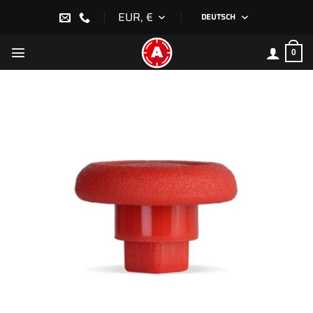
Zum
EUR, €
DEUTSCH
Inhalt
springen
0