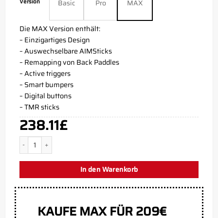
Version
Basic
Pro
MAX
Die MAX Version enthält:
– Einzigartiges Design
– Auswechselbare AIMSticks
– Remapping von Back Paddles
– Active triggers
– Smart bumpers
– Digital buttons
– TMR sticks
238.11
£
SAVYULTRAS90 PS5 Aim Controller Menge
In den Warenkorb
KAUFE MAX FÜR 209€