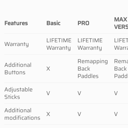
MAX
Features
Basic
PRO
VER
LIFETIME
LIFETIME
LIFE
Warranty
Warranty
Warranty
Warr
Remapping
Rema
Additional
X
Back
Back
Buttons
Paddles
Padd
Adjustable
V
V
V
Sticks
Additional
X
V
V
modifications