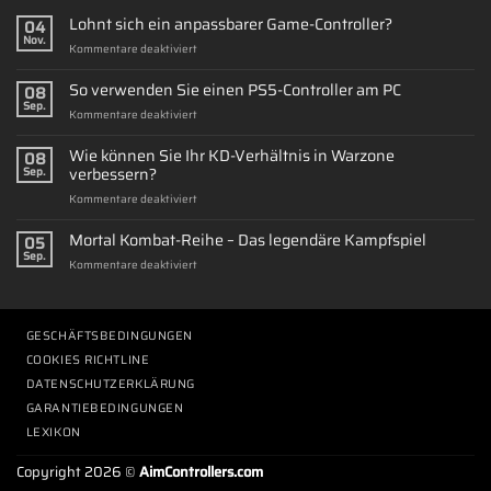
Lohnt sich ein anpassbarer Game-Controller?
04
Nov.
für
Kommentare deaktiviert
Lohnt
sich
So verwenden Sie einen PS5-Controller am PC
08
ein
Sep.
für
Kommentare deaktiviert
anpassbarer
So
Game-
verwenden
Wie können Sie Ihr KD-Verhältnis in Warzone
Controller?
08
Sie
verbessern?
Sep.
einen
für
Kommentare deaktiviert
PS5-
Wie
Controller
können
Mortal Kombat-Reihe – Das legendäre Kampfspiel
am
05
Sie
PC
Sep.
für
Kommentare deaktiviert
Ihr
Mortal
KD-
Kombat-
Verhältnis
Reihe
in
–
GESCHÄFTSBEDINGUNGEN
Warzone
Das
verbessern?
COOKIES RICHTLINE
legendäre
DATENSCHUTZERKLÄRUNG
Kampfspiel
GARANTIEBEDINGUNGEN
LEXIKON
Copyright 2026 ©
AimControllers.com