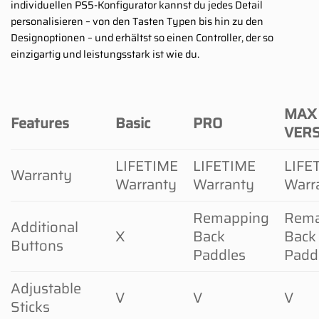
individuellen PS5-Konfigurator kannst du jedes Detail
personalisieren – von den Tasten Typen bis hin zu den
Designoptionen – und erhältst so einen Controller, der so
einzigartig und leistungsstark ist wie du.
MAX
Features
Basic
PRO
VER
LIFETIME
LIFETIME
LIFE
Warranty
Warranty
Warranty
Warr
Remapping
Rema
Additional
X
Back
Back
Buttons
Paddles
Padd
Adjustable
V
V
V
Sticks