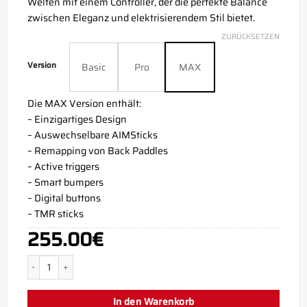
Welten mit einem Controller, der die perfekte Balance
zwischen Eleganz und elektrisierendem Stil bietet.
ZURÜCKSETZEN
Version
Basic
Pro
MAX
Die MAX Version enthält:
– Einzigartiges Design
– Auswechselbare AIMSticks
– Remapping von Back Paddles
– Active triggers
– Smart bumpers
– Digital buttons
– TMR sticks
255.00
€
Storm White PS5 Aim Controller Menge
In den Warenkorb