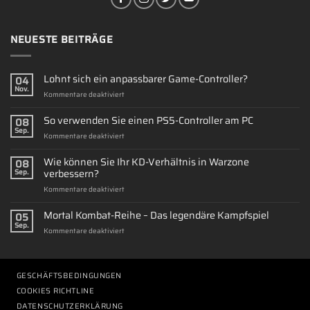
NEUESTE BEITRÄGE
Lohnt sich ein anpassbarer Game-Controller?
04
Nov.
für
Kommentare deaktiviert
Lohnt
sich
So verwenden Sie einen PS5-Controller am PC
08
ein
Sep.
für
Kommentare deaktiviert
anpassbarer
So
Game-
verwenden
Wie können Sie Ihr KD-Verhältnis in Warzone
Controller?
08
Sie
verbessern?
Sep.
einen
für
Kommentare deaktiviert
PS5-
Wie
Controller
können
Mortal Kombat-Reihe – Das legendäre Kampfspiel
am
05
Sie
PC
Sep.
für
Kommentare deaktiviert
Ihr
Mortal
KD-
Kombat-
Verhältnis
Reihe
in
–
GESCHÄFTSBEDINGUNGEN
Warzone
Das
verbessern?
COOKIES RICHTLINE
legendäre
DATENSCHUTZERKLÄRUNG
Kampfspiel