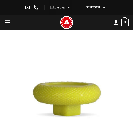
Zum
EUR, €
DEUTSCH
Inhalt
springen
0