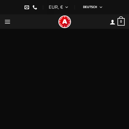
Zum
EUR, €
DEUTSCH
Inhalt
springen
0