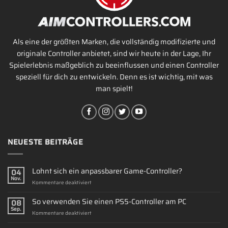
Als eine der größten Marken, die vollständig modifizierte und
originale Controller anbietet, sind wir heute in der Lage, Ihr
Spielerlebnis maßgeblich zu beeinflussen und einen Controller
speziell für dich zu entwickeln. Denn es ist wichtig, mit was
man spielt!
NEUESTE BEITRÄGE
Lohnt sich ein anpassbarer Game-Controller?
04
Nov.
für
Kommentare deaktiviert
Lohnt
sich
So verwenden Sie einen PS5-Controller am PC
08
ein
Sep.
für
Kommentare deaktiviert
anpassbarer
So
Game-