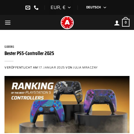
Zum
EUR, €
DEUTSCH
Inhalt
springen
0
GAMING
Bester PS5-Controller 2025
VERÖFFENTLICHT AM
17. JANUAR 2025
VON
JULIA MRACZNY