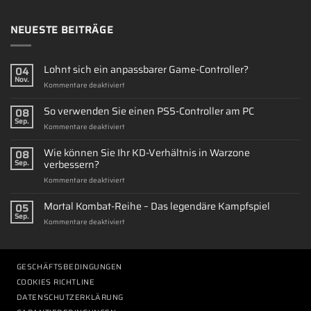
NEUESTE BEITRÄGE
Lohnt sich ein anpassbarer Game-Controller?
04
Nov.
für
Kommentare deaktiviert
Lohnt
sich
So verwenden Sie einen PS5-Controller am PC
08
ein
Sep.
für
Kommentare deaktiviert
anpassbarer
So
Game-
verwenden
Wie können Sie Ihr KD-Verhältnis in Warzone
Controller?
08
Sie
verbessern?
Sep.
einen
für
Kommentare deaktiviert
PS5-
Wie
Controller
können
Mortal Kombat-Reihe – Das legendäre Kampfspiel
am
05
Sie
PC
Sep.
für
Kommentare deaktiviert
Ihr
Mortal
KD-
Kombat-
Verhältnis
Reihe
in
–
GESCHÄFTSBEDINGUNGEN
Warzone
Das
verbessern?
COOKIES RICHTLINE
legendäre
DATENSCHUTZERKLÄRUNG
Kampfspiel